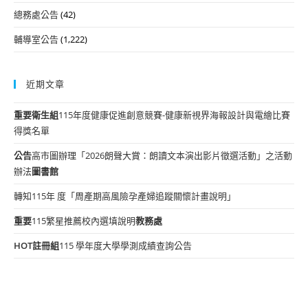
總務處公告
(42)
輔導室公告
(1,222)
近期文章
重要
衛生組
115年度健康促進創意競賽-健康新視界海報設計與電繪比賽
得獎名單
公告
高市圖辦理「2026朗聲大賞：朗讀文本演出影片徵選活動」之活動
辦法
圖書館
轉知115年 度「周產期高風險孕產婦追蹤關懷計畫說明」
重要
115繁星推薦校內選填說明
教務處
HOT
註冊組
115 學年度大學學測成績查詢公告