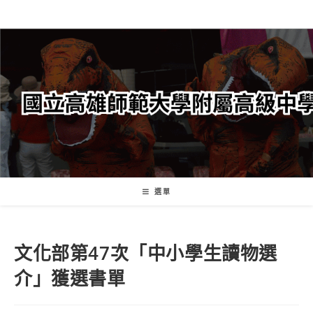
跳
轉
至
主
要
內
容
選單
文化部第47次「中小學生讀物選
介」獲選書單