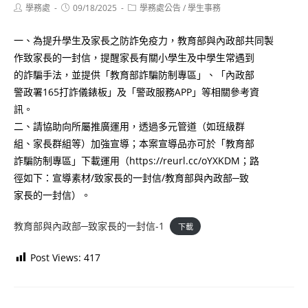
Post
Post
Post
學務處
09/18/2025
學務處公告
/
學生事務
author:
published:
category:
一、為提升學生及家長之防詐免疫力，教育部與內政部共同製
作致家長的一封信，提醒家長有關小學生及中學生常遇到
的詐騙手法，並提供「教育部詐騙防制專區」、「內政部
警政署165打詐儀錶板」及「警政服務APP」等相關參考資
訊。
二、請協助向所屬推廣運用，透過多元管道（如班級群
組、家長群組等）加強宣導；本案宣導品亦可於「教育部
詐騙防制專區」下載運用（https://reurl.cc/oYXKDM；路
徑如下：宣導素材/致家長的一封信/教育部與內政部─致
家長的一封信）。
教育部與內政部─致家長的一封信-1
下載
Post Views:
417