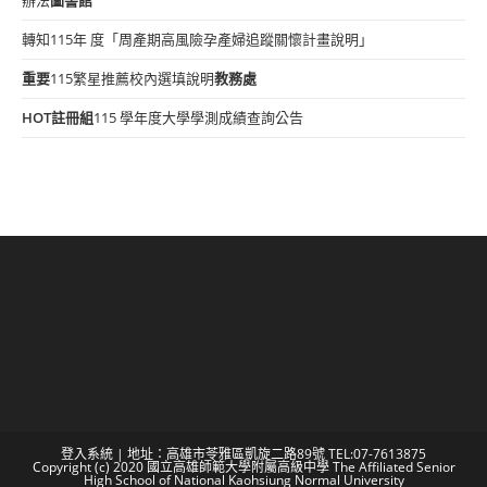
轉知115年 度「周產期高風險孕產婦追蹤關懷計畫說明」
重要
115繁星推薦校內選填說明
教務處
HOT
註冊組
115 學年度大學學測成績查詢公告
登入系統
| 地址：高雄市苓雅區凱旋二路89號 TEL:07-7613875
Copyright (c) 2020 國立高雄師範大學附屬高級中學 The Affiliated Senior
High School of National Kaohsiung Normal University