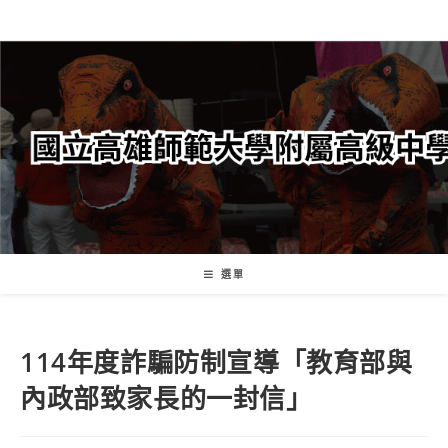
跳
轉
至
主
要
內
容
選單
114年度詐騙防制宣導「教育部與
內政部致家長的一封信」