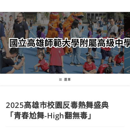
跳
轉
至
主
要
內
容
選單
2025高雄市校園反毒熱舞盛典
「青春尬舞-High翻無毒」