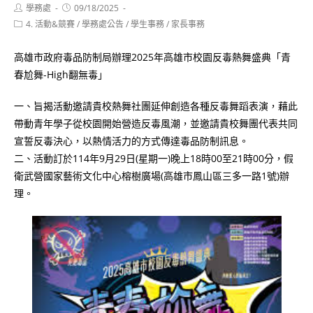
Post
Post
學務處
09/18/2025
author:
published:
Post
4. 活動&競賽
/
學務處公告
/
學生事務
/
家長事務
category:
高雄市政府毒品防制局辦理2025年高雄市校園反毒熱舞盛典「青
春尬舞-High翻無毒」
一、旨揭活動邀請貴校熱舞社團延伸創造各種反毒舞蹈表演，藉此
帶動青年學子從校園開始營造反毒風潮，並邀請貴校舞團代表共同
宣誓反毒決心，以熱情活力的方式傳達毒品防制訊息。
二、活動訂於114年9月29日(星期一)晚上18時00至21時00分，假
衛武營國家藝術文化中心榕樹廣場(高雄市鳳山區三多一路1號)辦
理。