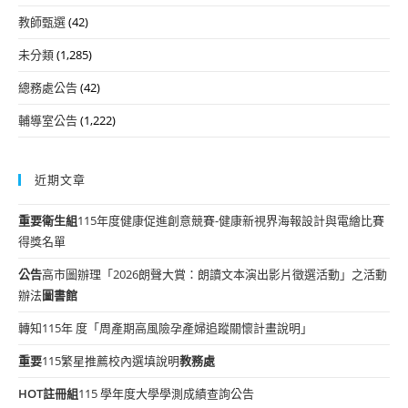
教師甄選
(42)
未分類
(1,285)
總務處公告
(42)
輔導室公告
(1,222)
近期文章
重要
衛生組
115年度健康促進創意競賽-健康新視界海報設計與電繪比賽
得獎名單
公告
高市圖辦理「2026朗聲大賞：朗讀文本演出影片徵選活動」之活動
辦法
圖書館
轉知115年 度「周產期高風險孕產婦追蹤關懷計畫說明」
重要
115繁星推薦校內選填說明
教務處
HOT
註冊組
115 學年度大學學測成績查詢公告