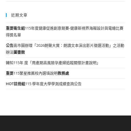
近期文章
重要
衛生組
115年度健康促進創意競賽-健康新視界海報設計與電繪比賽
得獎名單
公告
高市圖辦理「2026朗聲大賞：朗讀文本演出影片徵選活動」之活動
辦法
圖書館
轉知115年 度「周產期高風險孕產婦追蹤關懷計畫說明」
重要
115繁星推薦校內選填說明
教務處
HOT
註冊組
115 學年度大學學測成績查詢公告