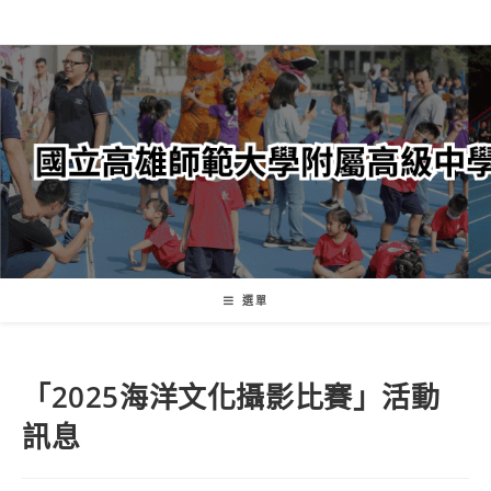
跳
轉
至
主
要
內
容
選單
「2025海洋文化攝影比賽」活動
訊息