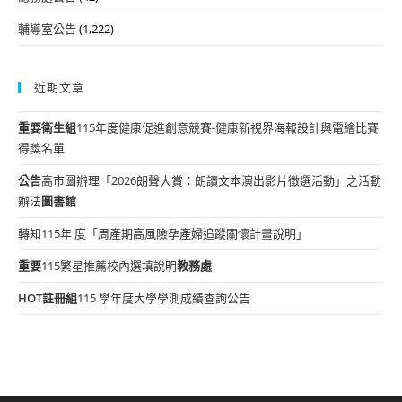
輔導室公告
(1,222)
近期文章
重要
衛生組
115年度健康促進創意競賽-健康新視界海報設計與電繪比賽
得獎名單
公告
高市圖辦理「2026朗聲大賞：朗讀文本演出影片徵選活動」之活動
辦法
圖書館
轉知115年 度「周產期高風險孕產婦追蹤關懷計畫說明」
重要
115繁星推薦校內選填說明
教務處
HOT
註冊組
115 學年度大學學測成績查詢公告