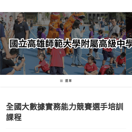
跳
轉
至
主
要
內
容
選單
全國大數據實務能力競賽選手培訓
課程