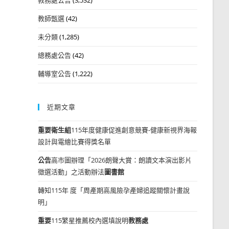
教師甄選
(42)
未分類
(1,285)
總務處公告
(42)
輔導室公告
(1,222)
近期文章
重要
衛生組
115年度健康促進創意競賽-健康新視界海報
設計與電繪比賽得獎名單
公告
高市圖辦理「2026朗聲大賞：朗讀文本演出影片
徵選活動」之活動辦法
圖書館
轉知115年 度「周產期高風險孕產婦追蹤關懷計畫說
明」
重要
115繁星推薦校內選填說明
教務處