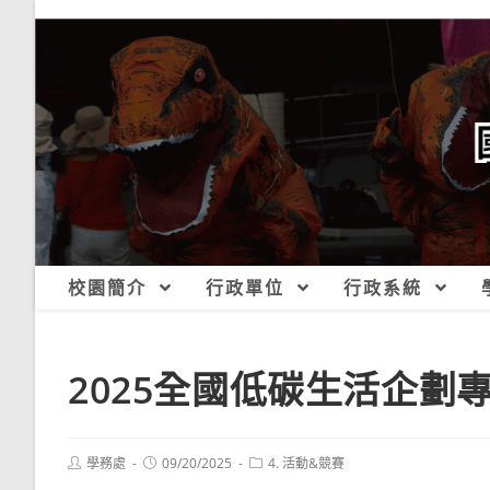
跳
轉
至
主
要
內
容
校園簡介
行政單位
行政系統
2025全國低碳生活企劃
Post
Post
Post
學務處
09/20/2025
4. 活動&競賽
author:
published:
category: