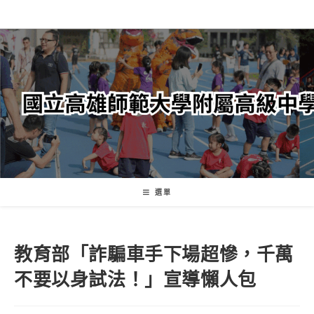
跳
轉
至
主
要
內
容
選單
教育部「詐騙車手下場超慘，千萬
不要以身試法！」宣導懶人包