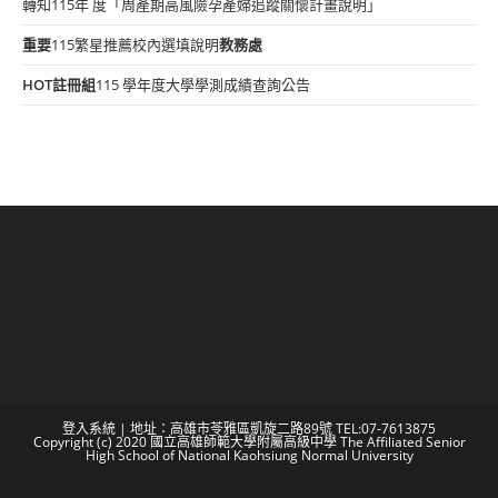
轉知115年 度「周產期高風險孕產婦追蹤關懷計畫說明」
重要
115繁星推薦校內選填說明
教務處
HOT
註冊組
115 學年度大學學測成績查詢公告
登入系統
| 地址：高雄市苓雅區凱旋二路89號 TEL:07-7613875
Copyright (c) 2020 國立高雄師範大學附屬高級中學 The Affiliated Senior
High School of National Kaohsiung Normal University