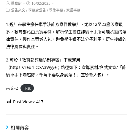
Post
Post
學務處
10/02/2025
author:
published:
Post
公告來文
/
學務處公告
/
學生事務
/
家長事務
category:
1.近年來學生擔任車手涉詐欺案件數攀升，尤以12至23歲涉案最
多，教育部藉由真實案例，解析學生擔任詐騙車手所可能承擔的法
律責任，製作本案懶人包，避免學生遭不法分子利用，衍生後續的
法律風險與責任。
2.可於「教育部詐騙防制專區」下載運用
（https://reurl.cc/A3Wyye；路徑如下：宣導素材/各式文宣/「詐
騙車手下場超慘，千萬不要以身試法！」宣導懶人包）。
來文-2
下載
Post Views:
417
相關內容