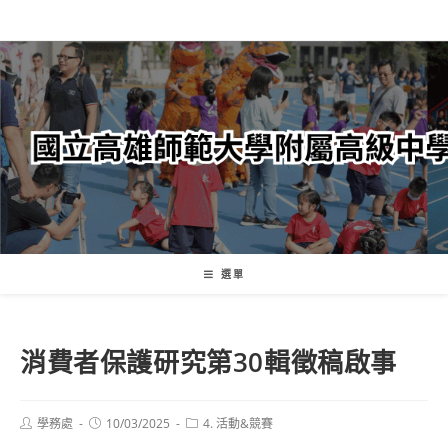
跳
轉
至
主
要
內
容
選單
消費者保護研究第30輯徵稿啟事
Post
Post
Post
學務處
10/03/2025
4. 活動&競賽
author:
published:
category: