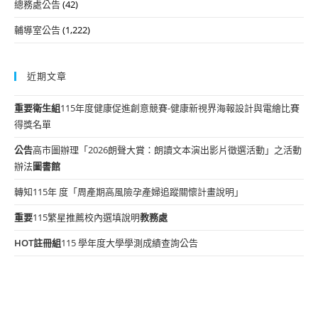
總務處公告
(42)
輔導室公告
(1,222)
近期文章
重要
衛生組
115年度健康促進創意競賽-健康新視界海報設計與電繪比賽
得獎名單
公告
高市圖辦理「2026朗聲大賞：朗讀文本演出影片徵選活動」之活動
辦法
圖書館
轉知115年 度「周產期高風險孕產婦追蹤關懷計畫說明」
重要
115繁星推薦校內選填說明
教務處
HOT
註冊組
115 學年度大學學測成績查詢公告