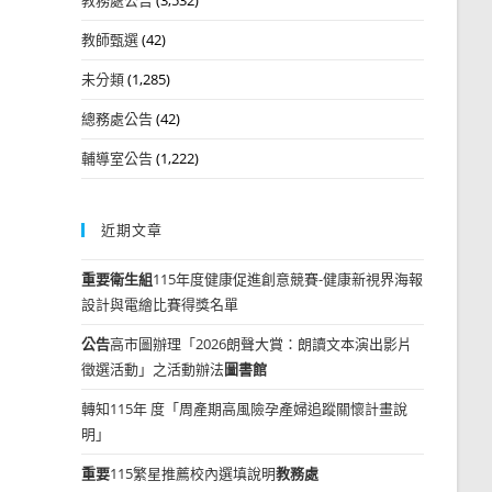
教師甄選
(42)
未分類
(1,285)
總務處公告
(42)
輔導室公告
(1,222)
近期文章
重要
衛生組
115年度健康促進創意競賽-健康新視界海報
設計與電繪比賽得獎名單
公告
高市圖辦理「2026朗聲大賞：朗讀文本演出影片
徵選活動」之活動辦法
圖書館
轉知115年 度「周產期高風險孕產婦追蹤關懷計畫說
明」
重要
115繁星推薦校內選填說明
教務處