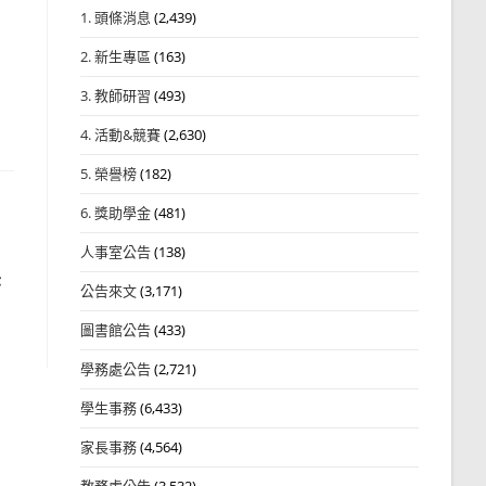
1. 頭條消息
(2,439)
2. 新生專區
(163)
3. 教師研習
(493)
4. 活動&競賽
(2,630)
5. 榮譽榜
(182)
6. 獎助學金
(481)
人事室公告
(138)
映
公告來文
(3,171)
圖書館公告
(433)
學務處公告
(2,721)
學生事務
(6,433)
家長事務
(4,564)
教務處公告
(3,532)