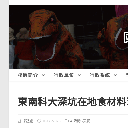
跳
轉
至
主
要
內
容
校園簡介
行政單位
行政系統
東南科大深坑在地食材料
Post
Post
Post
學務處
10/08/2025
4. 活動&競賽
author:
published:
category: