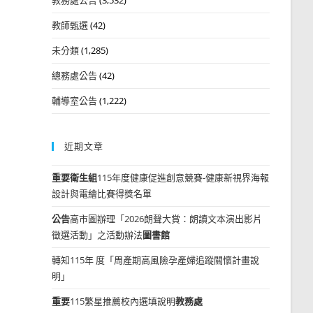
教師甄選
(42)
未分類
(1,285)
總務處公告
(42)
輔導室公告
(1,222)
近期文章
重要
衛生組
115年度健康促進創意競賽-健康新視界海報
設計與電繪比賽得獎名單
公告
高市圖辦理「2026朗聲大賞：朗讀文本演出影片
徵選活動」之活動辦法
圖書館
轉知115年 度「周產期高風險孕產婦追蹤關懷計畫說
明」
重要
115繁星推薦校內選填說明
教務處