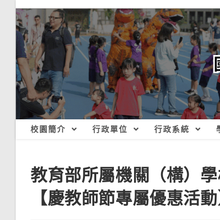
跳
轉
至
主
要
內
容
校園簡介
行政單位
行政系統
教育部所屬機關（構）學
【慶教師節專屬優惠活動