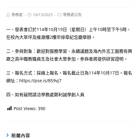
Post
Post
Post
學務處
10/13/2025
學務處公告
author:
published:
category:
一、發表會訂於114年10月19日（星期日）上午10時至下午5時，
在校內大草坪及維澈樓2樓宗倬章紀念廳舉辦。
二、參與對象：歡迎對服務學習、永續議題及海內外志工服務有興
趣之高中職教職員生及社會大眾參加，參與者將提供研習證明。
三、報名方式：採線上報名，報名截止日為114年10月17日。報名
網址：https://pse.is/859vj7
四、如有疑問請洽學務處鄭利誠學創人員
Post Views:
390
相關內容