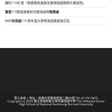
轉知115年 度「周產期高風險孕產婦追蹤關懷計畫說明」
重要
115繁星推薦校內選填說明
教務處
HOT
註冊組
115 學年度大學學測成績查詢公告
登入系統
| 地址：高雄市苓雅區凱旋二路89號 TEL:07-7613875
Copyright (c) 2020 國立高雄師範大學附屬高級中學 The Affiliated Senior
High School of National Kaohsiung Normal University