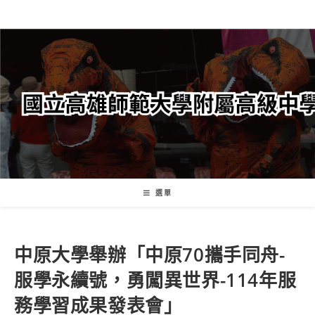
跳
轉
至
主
要
內
容
選單
中原大學舉辦「中原70攜手同舟-
服學永續號，勇闖異世界-114年服
務學習成果發表會」