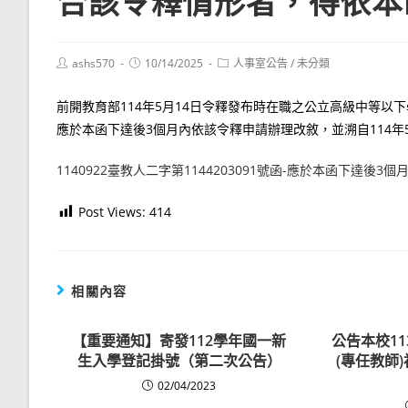
合該令釋情形者，得依本
Post
Post
Post
ashs570
10/14/2025
人事室公告
/
未分類
author:
published:
category:
前開教育部114年5月14日令釋發布時在職之公立高級中等
應於本函下達後3個月內依該令釋申請辦理改敘，並溯自114年
1140922臺教人二字第1144203091號函-應於本函下達後3
Post Views:
414
相關內容
【重要通知】寄發112學年國一新
公告本校1
生入學登記掛號（第二次公告）
(專任教師
02/04/2023