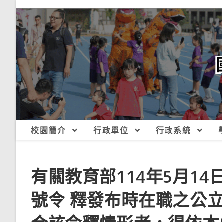
跳
轉
至
主
要
內
容
校園簡介
行政單位
行政系統
有關教育部114年5月14日臺
號令 釋發布時在職之公