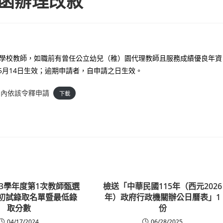
函辦理改敘
以下學校教師，如職前有曾任公立幼兒（稚）園代理教師且服務成績優良年資
5月14日生效；逾期申請者，自申請之日生效。
個月內依該令釋申請
下載
13學年度第1次教師甄選
檢送「中華民國115年（西元2026
)初試錄取名單暨最低錄
年）政府行政機關辦公日曆表」1
取分數
份
04/17/2024
06/28/2025