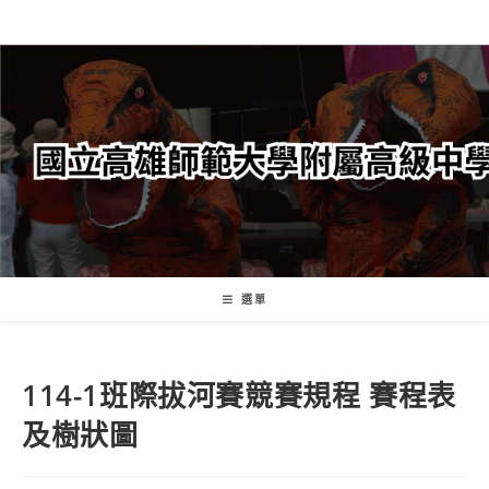
跳
轉
至
主
要
內
容
選單
114-1班際拔河賽競賽規程 賽程表
及樹狀圖