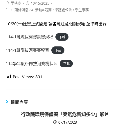
Post
Post
學務處
10/15/2025
author:
published:
Post
1. 頭條消息
/
4. 活動&競賽
/
學務處公告
/
學生事務
category:
10/20(一)比賽正式開始 請各班注意相關規範 並準時出賽
114-1班際拔河賽競賽規程
下載
114-1班際拔河賽賽程表
下載
114學年度班際拔河賽樹狀圖
下載
Post Views:
801
相關內容
行政院環境保護署「笑氣危害知多少」影片
07/17/2023