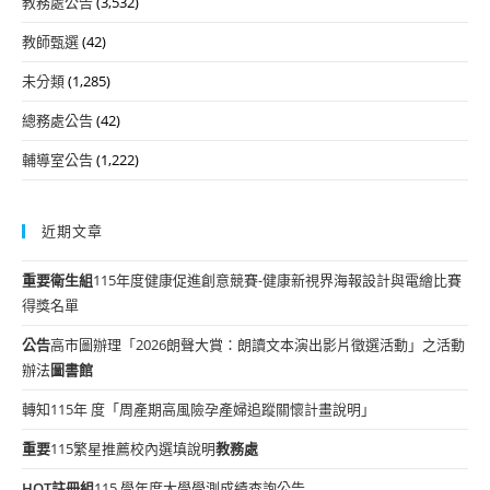
教務處公告
(3,532)
教師甄選
(42)
未分類
(1,285)
總務處公告
(42)
輔導室公告
(1,222)
近期文章
重要
衛生組
115年度健康促進創意競賽-健康新視界海報設計與電繪比賽
得獎名單
公告
高市圖辦理「2026朗聲大賞：朗讀文本演出影片徵選活動」之活動
辦法
圖書館
轉知115年 度「周產期高風險孕產婦追蹤關懷計畫說明」
重要
115繁星推薦校內選填說明
教務處
HOT
註冊組
115 學年度大學學測成績查詢公告