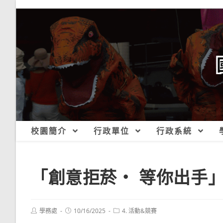
跳
轉
至
主
要
內
容
校園簡介
行政單位
行政系統
「創意拒菸‧ 等你出手」
Post
Post
Post
學務處
10/16/2025
4. 活動&競賽
author:
published:
category: