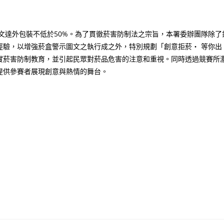
示圖文達外包裝不低於50%。為了貫徹菸害防制法之宗旨，本署委辦團隊除了
經驗，以增強菸盒警示圖文之執行成之外，特別規劃「創意拒菸‧ 等你出
實菸害防制教育，並引起民眾對菸品危害的注意和重視。同時透過競賽所
提供參賽者展現創意與熱情的舞台。