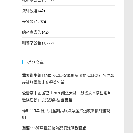
教師甄選
(42)
未分類
(1,285)
總務處公告
(42)
輔導室公告
(1,222)
近期文章
重要
衛生組
115年度健康促進創意競賽-健康新視界海報
設計與電繪比賽得獎名單
公告
高市圖辦理「2026朗聲大賞：朗讀文本演出影片
徵選活動」之活動辦法
圖書館
轉知115年 度「周產期高風險孕產婦追蹤關懷計畫說
明」
重要
115繁星推薦校內選填說明
教務處