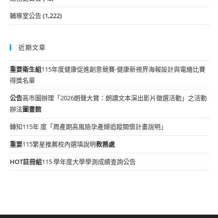
輔導室公告
(1,222)
近期文章
重要
衛生組
115年度健康促進創意競賽-健康新視界海報設計與電繪比賽
得獎名單
公告
高市圖辦理「2026朗聲大賞：朗讀文本演出影片徵選活動」之活動
辦法
圖書館
轉知115年 度「周產期高風險孕產婦追蹤關懷計畫說明」
重要
115繁星推薦校內選填說明
教務處
HOT
註冊組
115 學年度大學學測成績查詢公告