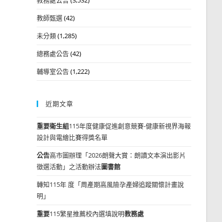
教師甄選
(42)
未分類
(1,285)
總務處公告
(42)
輔導室公告
(1,222)
近期文章
重要
衛生組
115年度健康促進創意競賽-健康新視界海報
設計與電繪比賽得獎名單
公告
高市圖辦理「2026朗聲大賞：朗讀文本演出影片
徵選活動」之活動辦法
圖書館
轉知115年 度「周產期高風險孕產婦追蹤關懷計畫說
明」
重要
115繁星推薦校內選填說明
教務處