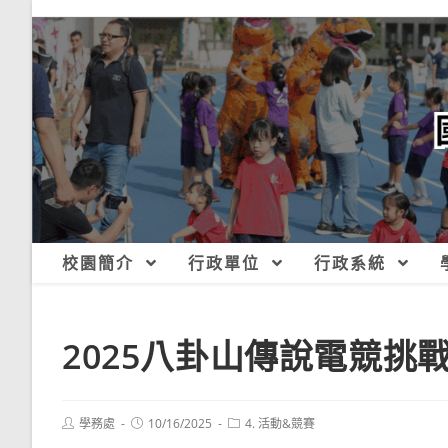
跳
轉
至
主
要
內
容
校園簡介
行政單位
行政系統
2025八卦山傳說電競挑
Post
Post
Post
學務處
10/16/2025
4. 活動&競賽
author:
published:
category: