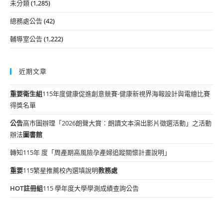
未分類
(1,285)
總務處公告
(42)
輔導室公告
(1,222)
近期文章
重要
衛生組
115年度健康促進創意競賽-健康新視界海報設計與電繪比賽
得獎名單
公告
高市圖辦理「2026朗聲大賞：朗讀文本演出影片徵選活動」之活動
辦法
圖書館
轉知115年 度「周產期高風險孕產婦追蹤關懷計畫說明」
重要
115繁星推薦校內選填說明
教務處
HOT
註冊組
115 學年度大學學測成績查詢公告