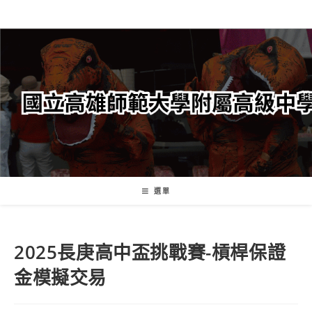
跳
轉
至
主
要
內
容
選單
2025長庚高中盃挑戰賽-槓桿保證
金模擬交易