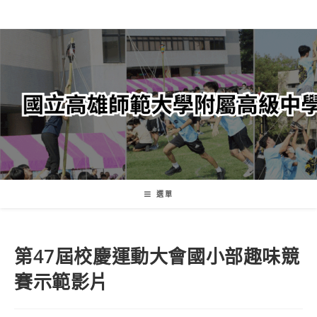
跳
轉
至
主
要
內
容
選單
第47屆校慶運動大會國小部趣味競
賽示範影片