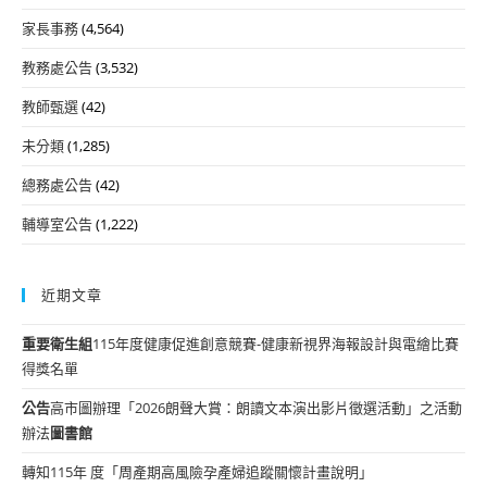
家長事務
(4,564)
教務處公告
(3,532)
教師甄選
(42)
未分類
(1,285)
總務處公告
(42)
輔導室公告
(1,222)
近期文章
重要
衛生組
115年度健康促進創意競賽-健康新視界海報設計與電繪比賽
得獎名單
公告
高市圖辦理「2026朗聲大賞：朗讀文本演出影片徵選活動」之活動
辦法
圖書館
轉知115年 度「周產期高風險孕產婦追蹤關懷計畫說明」