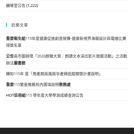
輔導室公告
(1,222)
近期文章
重要
衛生組
115年度健康促進創意競賽-健康新視界海報設計與電繪比賽
得獎名單
公告
高市圖辦理「2026朗聲大賞：朗讀文本演出影片徵選活動」之活動
辦法
圖書館
轉知115年 度「周產期高風險孕產婦追蹤關懷計畫說明」
重要
115繁星推薦校內選填說明
教務處
HOT
註冊組
115 學年度大學學測成績查詢公告