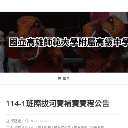
跳
轉
至
主
要
內
容
選單
114-1班際拔河賽補賽賽程公告
Post
Post
學務處
10/23/2025
author:
published:
Post
1. 頭條消息
/
4. 活動&競賽
/
學務處公告
/
學生事務
/
家長事務