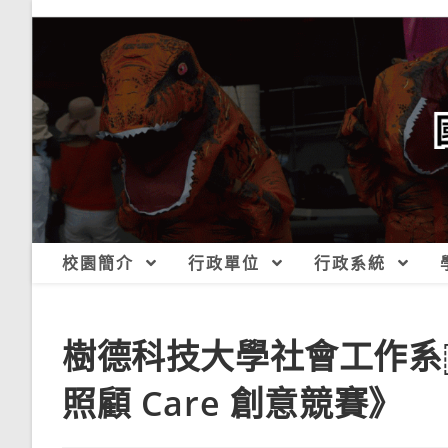
跳
轉
至
主
要
內
容
校園簡介
行政單位
行政系統
樹德科技大學社會工作系
照顧 Care 創意競賽》