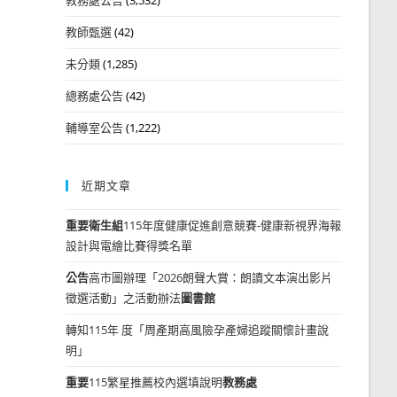
教師甄選
(42)
未分類
(1,285)
總務處公告
(42)
輔導室公告
(1,222)
近期文章
重要
衛生組
115年度健康促進創意競賽-健康新視界海報
設計與電繪比賽得獎名單
公告
高市圖辦理「2026朗聲大賞：朗讀文本演出影片
徵選活動」之活動辦法
圖書館
轉知115年 度「周產期高風險孕產婦追蹤關懷計畫說
明」
重要
115繁星推薦校內選填說明
教務處