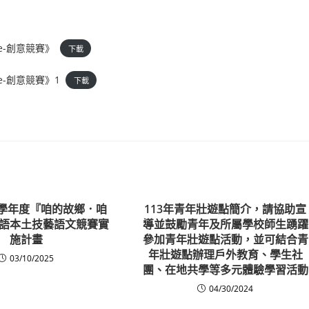
e-創意競賽》
下載
e-創意競賽》1
下載
3學年度『咱的故鄉．咱
113年青年壯遊點簡介，請協助宣
語本土技藝語文競賽實
導並鼓勵青年及所屬學校師生踴躍
施計畫
參加青年壯遊點活動，並可結合青
年壯遊點辦理戶外教育、學生社
03/10/2025
團、在地共學等多元體驗學習活動
04/30/2024