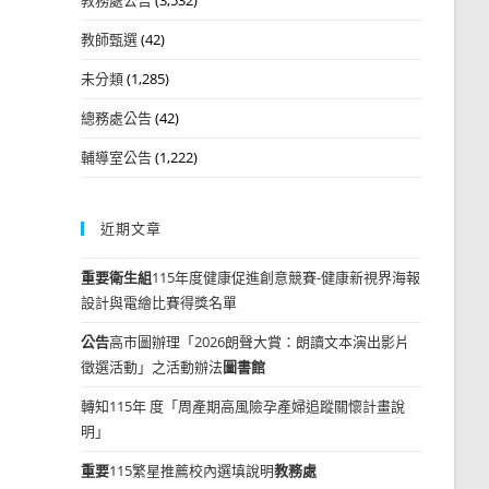
教師甄選
(42)
未分類
(1,285)
總務處公告
(42)
輔導室公告
(1,222)
近期文章
重要
衛生組
115年度健康促進創意競賽-健康新視界海報
設計與電繪比賽得獎名單
公告
高市圖辦理「2026朗聲大賞：朗讀文本演出影片
徵選活動」之活動辦法
圖書館
轉知115年 度「周產期高風險孕產婦追蹤關懷計畫說
明」
重要
115繁星推薦校內選填說明
教務處