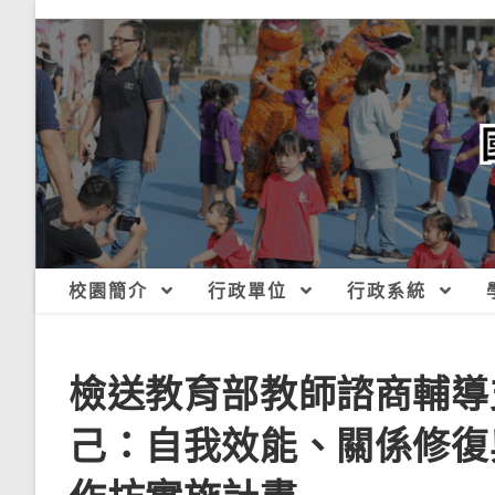
跳
轉
至
主
要
內
容
校園簡介
行政單位
行政系統
檢送教育部教師諮商輔導
己：自我效能、關係修復