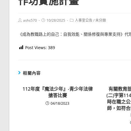
作坊實施計畫
Post
Post
Post
ashs570
10/28/2025
人事室公告
/
未分類
author:
published:
category:
《成為教職路上的自己：自我效能、關係修復與專業支持》代
Post Views:
389
相關內容
112年度『魔法少年』-青少年法律
有關教育部
搶答比賽
(二)字第11
時在職之公
04/18/2023
師，如符合