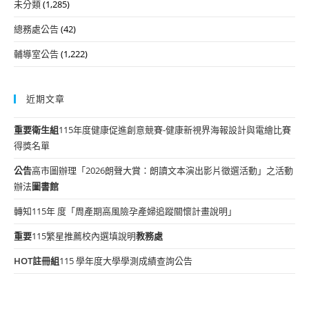
未分類
(1,285)
總務處公告
(42)
輔導室公告
(1,222)
近期文章
重要
衛生組
115年度健康促進創意競賽-健康新視界海報設計與電繪比賽
得獎名單
公告
高市圖辦理「2026朗聲大賞：朗讀文本演出影片徵選活動」之活動
辦法
圖書館
轉知115年 度「周產期高風險孕產婦追蹤關懷計畫說明」
重要
115繁星推薦校內選填說明
教務處
HOT
註冊組
115 學年度大學學測成績查詢公告