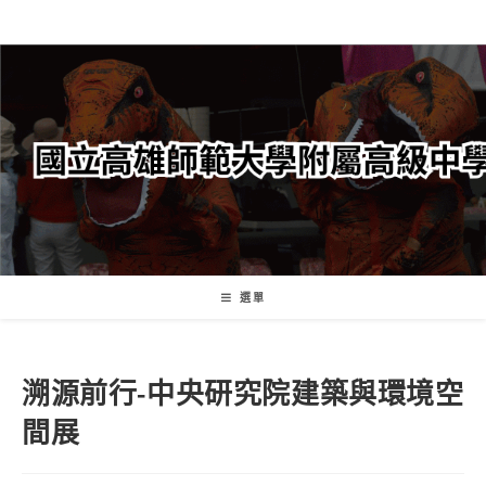
跳
轉
至
主
要
內
容
選單
溯源前行-中央研究院建築與環境空
間展