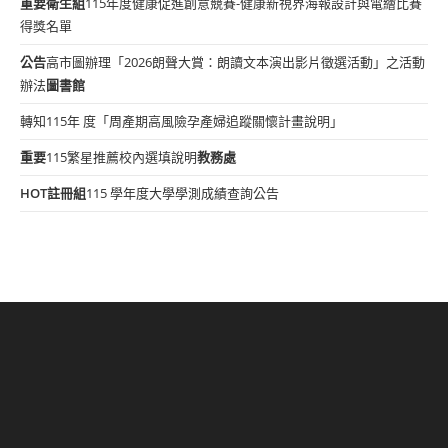
重要
衛生組
115年度健康促進創意競賽-健康新視界海報設計與電繪比賽
得獎名單
公告
高市圖辦理「2026朗聲大賞：朗讀文本演出影片徵選活動」之活動
辦法
圖書館
轉知115年 度「周產期高風險孕產婦追蹤關懷計畫說明」
重要
115繁星推薦校內選填說明
教務處
HOT
註冊組
115 學年度大學學測成績查詢公告