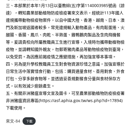
三、本部業於本年1月13日以臺教綜(五)字第1140003985號函（諒
達），轉知農業部動植物防疫檢疫署來文表示，經統計113年國人
違規攜帶動物檢疫物案件，以自中國大陸、香港、越南、日本、澳
門及新加坡返國者較多，常見違規輸入動物產品，有肉鬆蛋捲、火
腿腸、香腸、鳳爪、肉乾、半熟蛋、雞鴨鵝肉製品及含肉飛機餐
等，爰請貴校向所屬教職員工生進行宣導，入境時勿攜帶動植物檢
疫物，並請轉知國外親友，勿郵寄豬肉產品等動物檢疫物到臺灣，
以免受罰。為因應前揭疫情之應變措施，再加強宣導本事項。
四、另為提升學校教職員工生對食物資源珍惜之意識，加強宣導於
日常生活中落實惜食行動，包括：購買適量食材、善用剩食、外食
打包、分享多餘食物等，並透過妥善規劃餐食分量與食材保存方
式，以有效減少廚餘產生。
五、有關非洲豬瘟宣導文宣及圖卡，可至農業部動植物防疫檢疫署
非洲豬瘟資訊專區(https://asf.aphia.gov.tw/ws.php?id=17894)
下載使用。
來文-84
下載