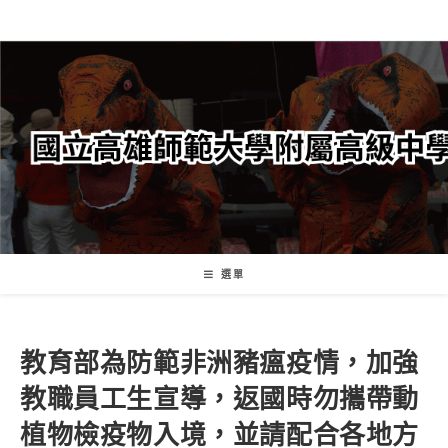
跳
轉
至
主
要
內
容
選單
教育部為防範非洲豬瘟疫情，加強
教職員工生宣導，返國時勿攜帶動
植物檢疫物入境，並請配合各地方