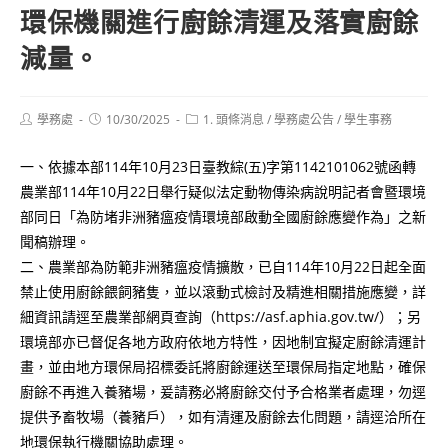
環保機關進行廚餘清運及落實廚餘
減量。
Post
Post
Post
學務處
10/30/2025
1. 頭條消息
/
學務處公告
/
學生事務
author:
published:
category:
一、依據本部114年10月23日臺教綜(五)字第1142101062號函轉
農業部114年10月22日舉行疑似法定動物傳染病說明記者會暨環境
部同日「為防堵非洲豬瘟疫情環境部啟動全國廚餘應變作為」之新
聞稿辦理。
二、農業部為防範非洲豬瘟疫情擴散，已自114年10月22日起全面
禁止使用廚餘餵飼豬隻，並以滾動式檢討及精進相關措施應變，詳
細資訊請逕至農業部網頁查詢（https://asf.aphia.gov.tw/）；另
環境部亦已督促各地方政府依地方特性，因地制宜擬定廚餘清運計
畫，並由地方環保局招標委託將廚餘運送至環保局指定地點，確保
廚餘不再進入養豬場，爰請務必將廚餘交付予合格業者處理，勿逕
提供予畜牧場（養豬戶），如有清運及廚餘去化問題，請逕洽所在
地環保執行機關協助處理。