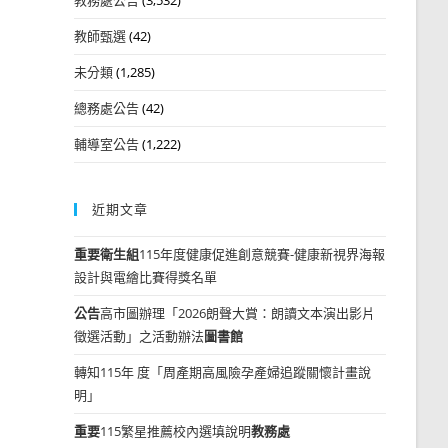
教師甄選
(42)
未分類
(1,285)
總務處公告
(42)
輔導室公告
(1,222)
近期文章
重要
衛生組
115年度健康促進創意競賽-健康新視界海報
設計與電繪比賽得獎名單
公告
高市圖辦理「2026朗聲大賞：朗讀文本演出影片
徵選活動」之活動辦法
圖書館
轉知115年 度「周產期高風險孕產婦追蹤關懷計畫說
明」
重要
115繁星推薦校內選填說明
教務處