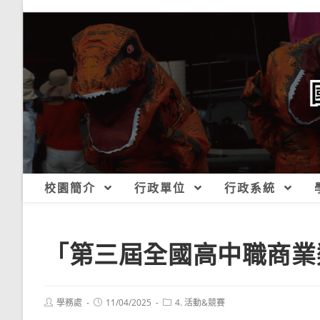
跳
轉
至
主
要
內
容
校園簡介
行政單位
行政系統
「第三屆全國高中職商業
Post
Post
Post
學務處
11/04/2025
4. 活動&競賽
author:
published:
category: