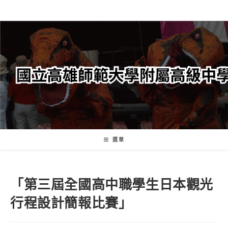
跳
轉
至
主
要
內
容
選單
「第三屆全國高中職學生日本觀光
行程設計簡報比賽」