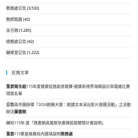
教務處公告
(3,532)
教師甄選
(42)
未分類
(1,285)
總務處公告
(42)
輔導室公告
(1,222)
近期文章
重要
衛生組
115年度健康促進創意競賽-健康新視界海報設計與電繪比賽
得獎名單
公告
高市圖辦理「2026朗聲大賞：朗讀文本演出影片徵選活動」之活動
辦法
圖書館
轉知115年 度「周產期高風險孕產婦追蹤關懷計畫說明」
重要
115繁星推薦校內選填說明
教務處