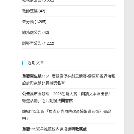
教師甄選
(42)
未分類
(1,285)
總務處公告
(42)
輔導室公告
(1,222)
近期文章
重要
衛生組
115年度健康促進創意競賽-健康新視界海報
設計與電繪比賽得獎名單
公告
高市圖辦理「2026朗聲大賞：朗讀文本演出影片
徵選活動」之活動辦法
圖書館
轉知115年 度「周產期高風險孕產婦追蹤關懷計畫說
明」
重要
115繁星推薦校內選填說明
教務處