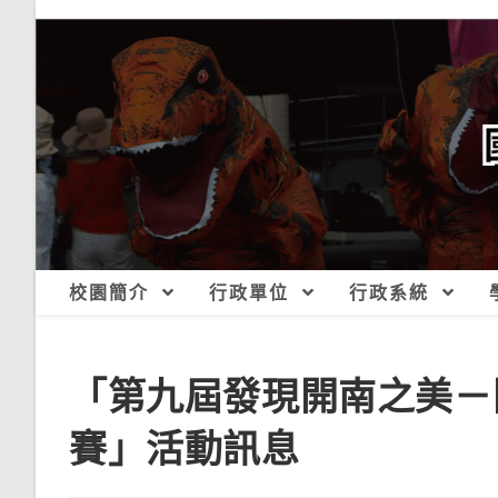
跳
轉
至
主
要
內
容
校園簡介
行政單位
行政系統
「第九屆發現開南之美－
賽」活動訊息