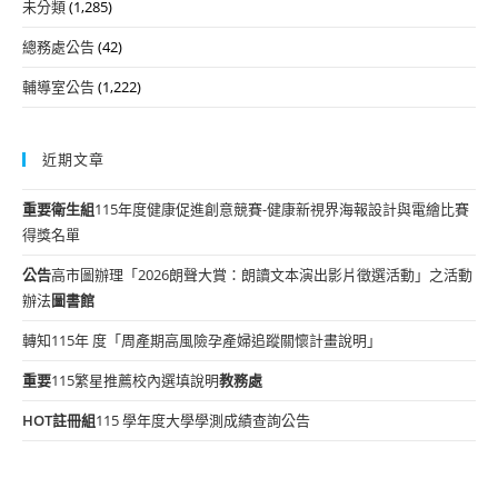
未分類
(1,285)
總務處公告
(42)
輔導室公告
(1,222)
近期文章
重要
衛生組
115年度健康促進創意競賽-健康新視界海報設計與電繪比賽
得獎名單
公告
高市圖辦理「2026朗聲大賞：朗讀文本演出影片徵選活動」之活動
辦法
圖書館
轉知115年 度「周產期高風險孕產婦追蹤關懷計畫說明」
重要
115繁星推薦校內選填說明
教務處
HOT
註冊組
115 學年度大學學測成績查詢公告