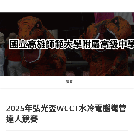
跳
轉
至
主
要
內
容
選單
2025年弘光盃WCCT水冷電腦彎管
達人競賽