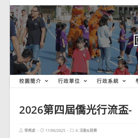
跳
轉
至
主
要
內
容
校園簡介
行政單位
行政系統
2026第四屆僑光行流盃
Post
Post
Post
學務處
11/06/2025
4. 活動&競賽
author:
published:
category: