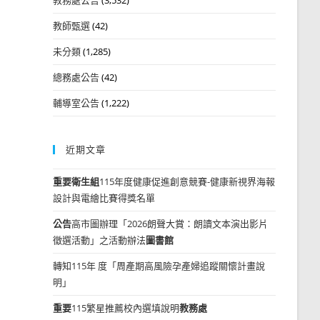
教師甄選
(42)
未分類
(1,285)
總務處公告
(42)
輔導室公告
(1,222)
近期文章
重要
衛生組
115年度健康促進創意競賽-健康新視界海報
設計與電繪比賽得獎名單
公告
高市圖辦理「2026朗聲大賞：朗讀文本演出影片
徵選活動」之活動辦法
圖書館
轉知115年 度「周產期高風險孕產婦追蹤關懷計畫說
明」
重要
115繁星推薦校內選填說明
教務處