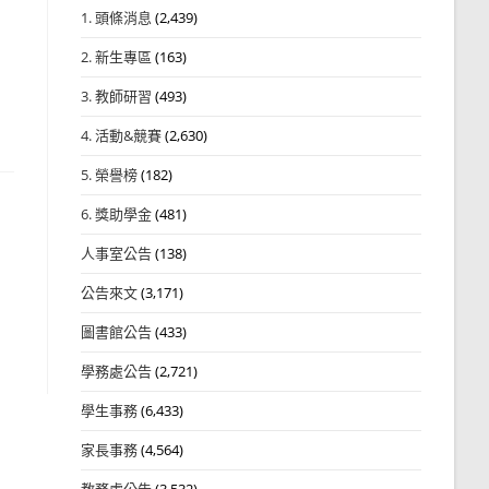
1. 頭條消息
(2,439)
2. 新生專區
(163)
3. 教師研習
(493)
4. 活動&競賽
(2,630)
5. 榮譽榜
(182)
6. 獎助學金
(481)
人事室公告
(138)
』
公告來文
(3,171)
圖書館公告
(433)
學務處公告
(2,721)
學生事務
(6,433)
家長事務
(4,564)
教務處公告
(3,532)