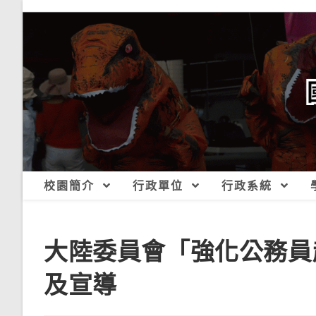
跳
轉
至
主
要
內
容
校園簡介
行政單位
行政系統
大陸委員會「強化公務員
及宣導