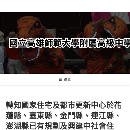
跳
轉
至
主
要
內
容
選單
轉知國家住宅及都市更新中心於花
蓮縣、臺東縣、金門縣、連江縣、
澎湖縣已有規劃及興建中社會住