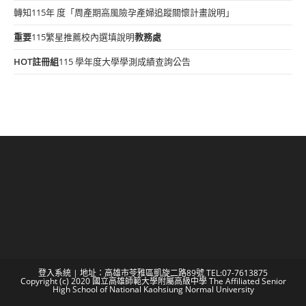
轉知115年 度「周產期高風險孕產婦追蹤關懷計畫說明」
重要
115繁星推薦校內選填說明
教務處
HOT
註冊組
115 學年度大學學測成績查詢公告
登入系統
| 地址：高雄市苓雅區凱旋二路89號 TEL:07-7613875
Copyright (c) 2020 國立高雄師範大學附屬高級中學 The Affiliated Senior
High School of National Kaohsiung Normal University