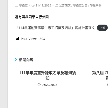
Post
Post
Post
學務處
11/11/2025
公告來文
/
學務處公告
/
學生事務
author:
published:
category:
請有興趣同學自行參閱
「114年運動賽事學生志工招募及培訓」實施計畫來文
下載
Post Views:
394
相關內容
111學年度直升錄取名單及報到須
「第八屆 C
知
06/22/2022