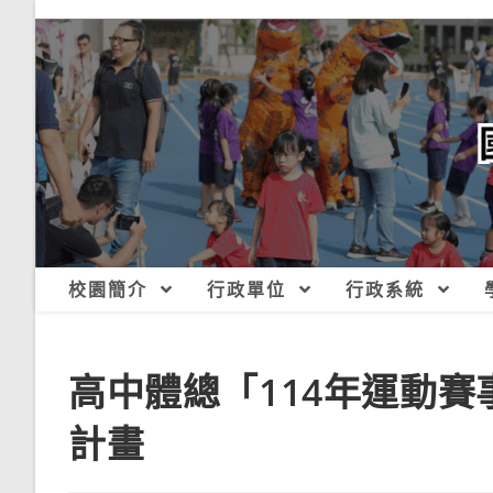
跳
轉
至
主
要
內
容
校園簡介
行政單位
行政系統
高中體總「114年運動
計畫