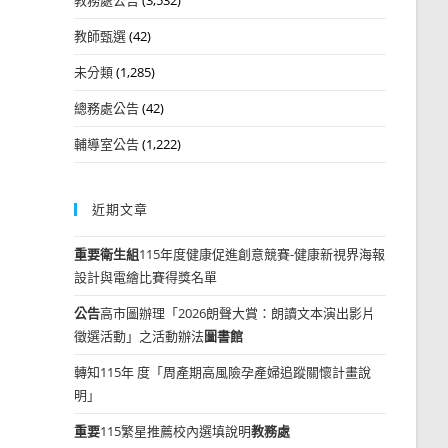
教師甄選
(42)
未分類
(1,285)
總務處公告
(42)
輔導室公告
(1,222)
近期文章
重要
衛生組
115年度健康促進創意競賽-健康新視界海報
設計與電繪比賽得獎名單
公告
高市圖辦理「2026朗聲大賞：朗讀文本演出影片
徵選活動」之活動辦法
圖書館
轉知115年 度「周產期高風險孕產婦追蹤關懷計畫說
明」
重要
115繁星推薦校內選填說明
教務處