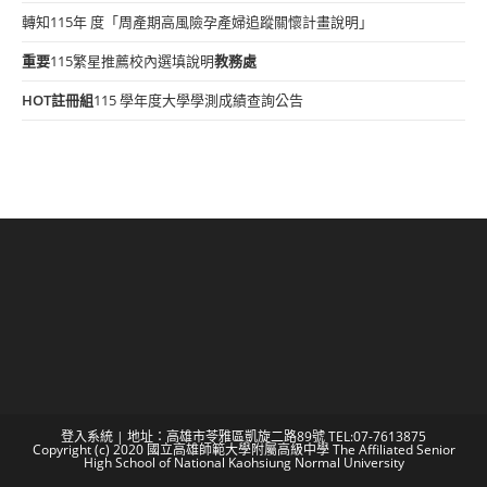
轉知115年 度「周產期高風險孕產婦追蹤關懷計畫說明」
重要
115繁星推薦校內選填說明
教務處
HOT
註冊組
115 學年度大學學測成績查詢公告
登入系統
| 地址：高雄市苓雅區凱旋二路89號 TEL:07-7613875
Copyright (c) 2020 國立高雄師範大學附屬高級中學 The Affiliated Senior
High School of National Kaohsiung Normal University