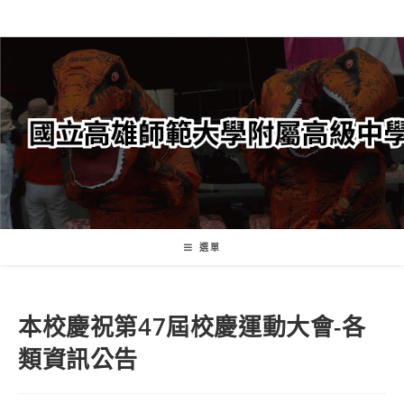
跳
轉
至
主
要
內
容
選單
本校慶祝第47屆校慶運動大會-各
類資訊公告