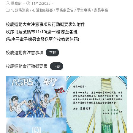
Post
Post
學務處
11/12/2025
author:
published:
Post
1. 頭條消息
/
4. 活動&競賽
/
學務處公告
/
學生事務
/
家長事務
category:
校慶運動大會注意事項及行動概要表如附件
秩序冊及號碼布11/10(週一)會發至各班
(秩序冊電子檔另會發送至全校教師信箱)
校慶運動會注意事項
下載
校慶運動會行動概要表
下載