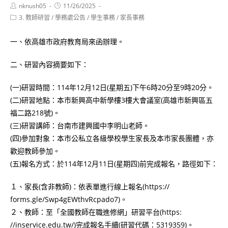
Post
Post
nknush05
11/26/2025
author:
published:
Post
3. 教師研習
/
學務處公告
/
學生事務
/
家長事務
category:
一、依高雄市政府教育局來函辦理。
二、研習內容摘要如下：
(一)研習時間：114年12月12日(星期五)下午6時20分至9時20分。
(二)研習地點：本市新興高中新學樓3樓大會議室(高雄市新興區五
福二路218號)。
(三)研習講師：台南市建興國中李明山老師。
(四)參加對象：本市公私立各級學校學生家長及本市家長團體，亦
歡迎教師參加。
(五)報名方式：於114年12月11日(星期四)前完成報名，路徑如下：
１、家長(含非教師)：依表單進行線上報名(https://
forms.gle/Swp4gEWthvRcpado7)。
２、教師：至「全國教師在職進修網」研習平台(https:
//inservice.edu.tw/)完成報名手續(研習代碼：5319359)。