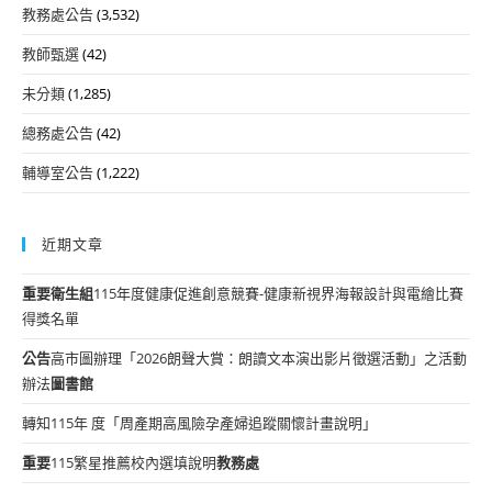
教務處公告
(3,532)
教師甄選
(42)
未分類
(1,285)
總務處公告
(42)
輔導室公告
(1,222)
近期文章
重要
衛生組
115年度健康促進創意競賽-健康新視界海報設計與電繪比賽
得獎名單
公告
高市圖辦理「2026朗聲大賞：朗讀文本演出影片徵選活動」之活動
辦法
圖書館
轉知115年 度「周產期高風險孕產婦追蹤關懷計畫說明」
重要
115繁星推薦校內選填說明
教務處