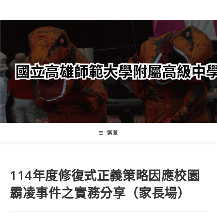
跳
轉
至
主
要
內
容
選單
114年度修復式正義策略因應校園
霸凌事件之實務分享（家長場）