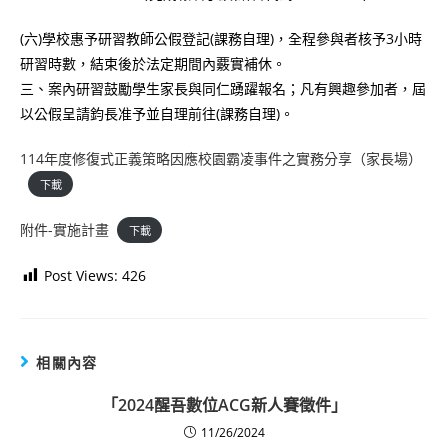
(六)學校惠予研習教師公假登記(課務自理)，全程參與者核予3小時
研習時數，結束後於法定期間內覈實補休。
三、案內研習鼓勵學生家長與同仁踴躍報名；凡有興趣參加者，屆
以公假呈請鈞長准予並自理前往(課務自理)。
114年度修復式正義策略因應校園霸凌事件之實務分享（家長場）
下載
附件-實施計畫
下載
Post Views:
426
相關內容
「2024醒吾數位ACG新人賽徵件」
11/26/2024