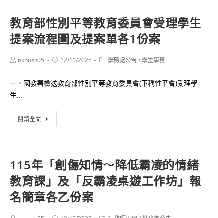
全
平
知
教育部性別平等教育委員會受理學生
觀
識
提案流程圖及提案單各1份案
察
宣
家
導
養
Post
Post
Post
nknush05
12/11/2025
學務處公告
/
學生事務
author:
published:
category:
成
一、國教署檢送教育部性別平等教育委員會(下稱性平會)受理學
挑
生...
戰
有
教
閱讀全文
獎
育
徵
部
答」
性
競
115年「創傷知情～降低霸凌的情緒
別
賽
教育課」及「反霸凌桌遊工作坊」報
平
活
等
名簡章各乙份案
動
教
育
Post
Post
Post