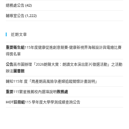
總務處公告
(42)
輔導室公告
(1,222)
近期文章
重要
衛生組
115年度健康促進創意競賽-健康新視界海報設計與電繪比賽
得獎名單
公告
高市圖辦理「2026朗聲大賞：朗讀文本演出影片徵選活動」之活動
辦法
圖書館
轉知115年 度「周產期高風險孕產婦追蹤關懷計畫說明」
重要
115繁星推薦校內選填說明
教務處
HOT
註冊組
115 學年度大學學測成績查詢公告