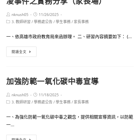
凌事件之實務分享（家長場）
份
融
大
案
入
學
Post
Post
nknush05
11/26/2025
author:
published:
Post
3. 教師研習
/
學務處公告
教
檢
/
學生事務
/
家長事務
category:
學
送
一、依高雄市政府教育局來函辦理。 二、研習內容摘要如下： (...
教
本
案
校
114
閱讀全文
設
「勇
年
計
敢
度
甄
追
修
選
夢：
加強防範一氧化碳中毒宣導
復
活
STEAM
式
動
教
Post
Post
nknush05
11/18/2025
正
author:
published:
頒
育
Post
3. 教師研習
/
學務處公告
/
學生事務
/
家長事務
義
category:
獎
界
策
暨
中
一、為強化防範一氧化碳中毒之觀念，提供相關宣導資訊，以防範
略
課
的
一...
因
程
傑
應
加
研
出
閱讀全文