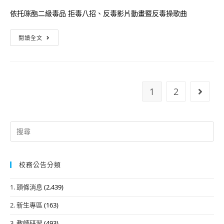
教
依托咪酯二級毒品 拒毒八招、反毒影片動畫暨反毒操歌曲
師)
毒
防
閱讀全文
品
制
危
依
害
托
宣
咪
1
2
Go to
導-
酯
識
廣
毒
播
Search
反
廣
for:
毒
告
知
校務公告分類
能
1. 頭條消息
(2,439)
2. 新生專區
(163)
3. 教師研習
(493)