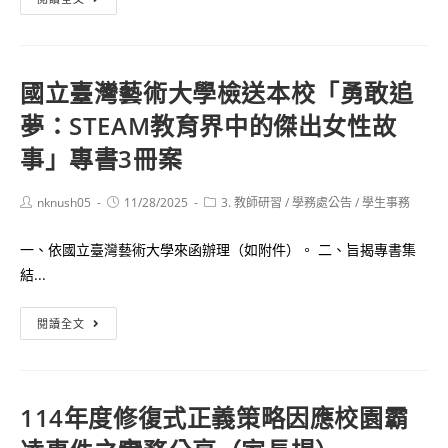
份
教
年
案
育
度
課」
全
國立臺灣藝術大學檢送本校「勇敢追
及
國
夢：STEAM教育界中的傑出女性故
「反
高
霸
級
事」專書3冊案
凌
中
桌
等
Post
Post
Post
nknush05
11/28/2025
3. 教師研習
/
學務處公告
/
學生事務
author:
published:
category:
遊
學
工
校
一、依國立臺灣藝術大學來函辦理（如附件）。 二、旨揭專書集
作
性
結...
坊」
別
報
平
國
閱讀全文
名
等
立
簡
教
臺
章
育
灣
114年度修復式正義策略因應校園霸
各
議
藝
乙
題
術