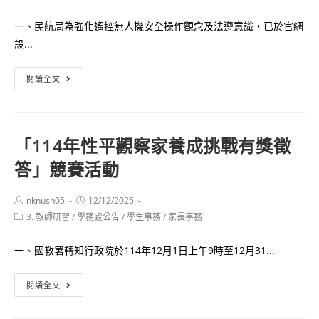
author:
published:
category:
一、民航局為強化遙控無人機安全操作觀念及法遵意識，已於官網
設...
交
閱讀全文
通
部
民
「114年性平觀察家養成挑戰有獎徵
用
答」競賽活動
航
空
局
Post
Post
nknush05
12/12/2025
author:
published:
Post
3. 教師研習
/
學務處公告
無
/
學生事務
/
家長事務
category:
人
一、國教署轉知行政院於114年12月1日上午9時至12月31...
機
飛
「114
閱讀全文
航
年
安
性