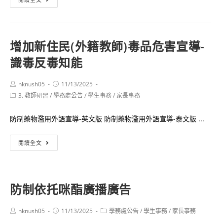
校
強
討
女
園
防
觀
性
霸
範
摩
故
增加新住民(外籍教師)毒品危害宣導-
凌
一
發
事」
事
識毒反毒知能
氧
表
專
件
化
會
書
之
碳
Post
Post
nknush05
11/13/2025
3
author:
published:
實
Post
3. 教師研習
/
學務處公告
中
/
學生事務
/
家長事務
冊
category:
務
毒
案
分
防制藥物濫用外語宣導-英文版 防制藥物濫用外語宣導-泰文版 ...
宣
享
導
增
（家
閱讀全文
加
長
新
場）
住
防制依托咪酯廣播廣告
民
(外
Post
Post
Post
nknush05
11/13/2025
學務處公告
/
學生事務
/
家長事務
籍
author:
published:
category: