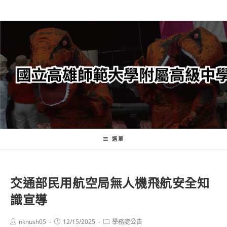
跳
轉
至
主
要
內
容
選單
交通部民用航空局無人機飛航安全知
識宣導
Post
Post
Post
nknush05
12/15/2025
學務處公告