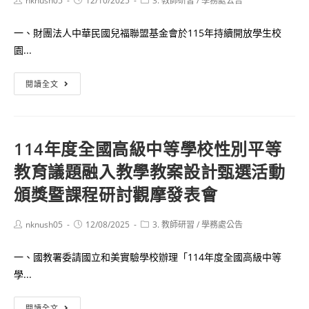
nknush05
12/10/2025
3. 教師研習
/
學務處公告
author:
published:
category:
委
員
一、財團法人中華民國兒福聯盟基金會於115年持續開放學生校
會
園...
受
理
115
閱讀全文
學
年
生
「創
提
傷
114年度全國高級中等學校性別平等
案
知
教育議題融入教學教案設計甄選活動
流
情
程
～
頒獎暨課程研討觀摩發表會
圖
降
及
低
Post
Post
Post
nknush05
12/08/2025
3. 教師研習
/
學務處公告
author:
published:
category:
提
霸
案
凌
一、國教署委請國立和美實驗學校辦理「114年度全國高級中等
單
的
學...
各
情
1
緒
114
閱讀全文