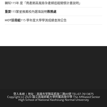
轉知115年 度「周產期高風險孕產婦追蹤關懷計畫說明」
重要
115繁星推薦校內選填說明
教務處
HOT
註冊組
115 學年度大學學測成績查詢公告
登入系統
| 地址：高雄市苓雅區凱旋二路89號 TEL:07-7613875
Copyright (c) 2020 國立高雄師範大學附屬高級中學 The Affiliated Senior
High School of National Kaohsiung Normal University