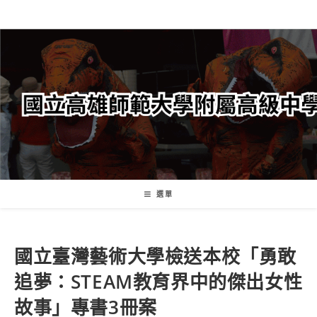
跳
轉
至
主
要
內
容
選單
國立臺灣藝術大學檢送本校「勇敢
追夢：STEAM教育界中的傑出女性
故事」專書3冊案