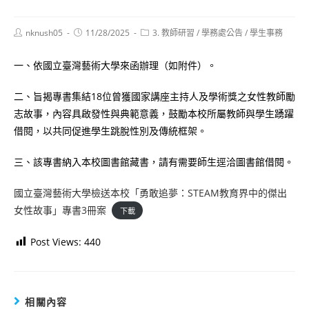
Post
Post
Post
nknush05
11/28/2025
3. 教師研習
/
學務處公告
/
學生事務
author:
published:
category:
一、依國立臺灣藝術大學來函辦理（如附件）。
二、旨揭專書集結18位曾獲國家講座主持人及學術獎之女性教師勵
志故事，內容具啟發性與典範意義，鼓勵本校所屬教師與學生踴躍
借閱，以共同促進學生跳脫性別及傳統框架。
三、該專書納入本校圖書館藏書，請有需要師生逕洽圖書館借閱。
國立臺灣藝術大學檢送本校「勇敢追夢：STEAM教育界中的傑出
女性故事」專書3冊案
下載
Post Views:
440
相關內容