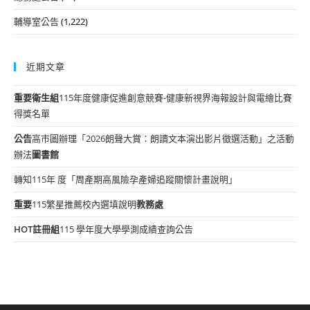
輔導室公告
(1,222)
近期文章
重要
衛生組
115年度健康促進創意競賽-健康新視界海報設計與電繪比賽
得獎名單
公告
高市圖辦理「2026朗聲大賞：朗讀文本演出影片徵選活動」之活動
辦法
圖書館
轉知115年 度「周產期高風險孕產婦追蹤關懷計畫說明」
重要
115繁星推薦校內選填說明
教務處
HOT
註冊組
115 學年度大學學測成績查詢公告