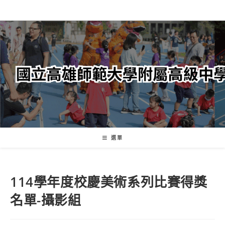
跳
轉
至
主
要
內
容
選單
114學年度校慶美術系列比賽得獎
名單-攝影組