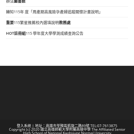
辦法
圖書館
轉知115年 度「周產期高風險孕產婦追蹤關懷計畫說明」
重要
115繁星推薦校內選填說明
教務處
HOT
註冊組
115 學年度大學學測成績查詢公告
登入系統
| 地址：高雄市苓雅區凱旋二路89號 TEL:07-7613875
Copyright (c) 2020 國立高雄師範大學附屬高級中學 The Affiliated Senior
High School of National Kaohsiung Normal University