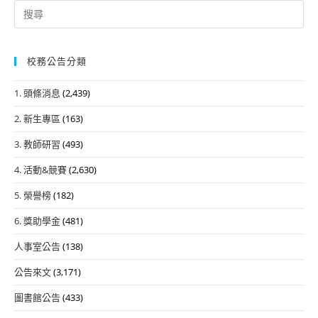
校
Search
意
法
慶
for:
行
老
美
銷
x
術
校務公告分類
競
金
系
賽
字
1. 頭條消息
(2,439)
列
活
塔
比
動
x
2. 新生專區
(163)
賽
黃
3. 教師研習
(493)
得
金
獎
4. 活動&競賽
(2,630)
寶
名
藏】
5. 榮譽榜
(182)
單-
線
攝
6. 獎助學金
(481)
上
影
講
人事室公告
(138)
組
座
公告來文
(3,171)
訊
息
圖書館公告
(433)