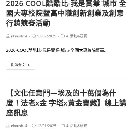
篇
2026 COOL酷酷比-我是實業 ̇城市 全
住
國大專校院暨高中職創新創業及創意
民
族
行銷競賽活動
青
年
Post
Post
Post
nknush14
12/09/2025
4. 活動&競賽
author:
published:
category:
暑
期
2026-COOL酷酷比-我是實業-̇城市-全國大專校院暨高...
工
讀
2026
閱讀全文
計
COOL
畫
酷
酷
【文化任意門—埃及的十萬個為什
比-
麼！法老x金 字塔x黃金寶藏】線上講
我
是
座訊息
實
業
Post
Post
Post
nknush14
12/01/2025
4. 活動&競賽
author:
published:
category: