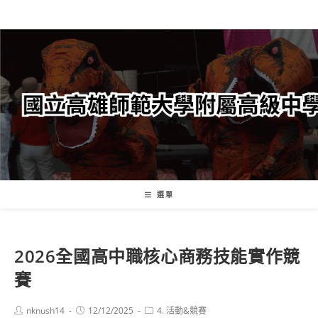
跳
轉
至
主
要
內
容
選單
2026全國高中職核心商務技能實作競
賽
Post
Post
Post
nknush14
12/12/2025
4. 活動&競賽