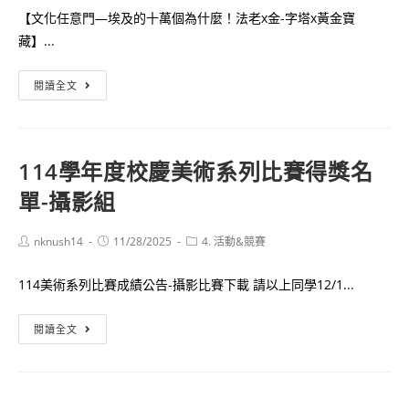
城
【文化任意門—埃及的十萬個為什麼！法老x金-字塔x黃金寶
市
藏】...
全
國
【文
閱讀全文
大
化
專
任
校
意
114學年度校慶美術系列比賽得獎名
院
門
單-攝影組
暨
—
高
埃
中
及
Post
Post
Post
nknush14
11/28/2025
4. 活動&競賽
author:
published:
category:
職
的
114美術系列比賽成績公告-攝影比賽下載 請以上同學12/1...
創
十
新
萬
114
閱讀全文
創
個
學
業
為
年
及
什
度
創
麼！