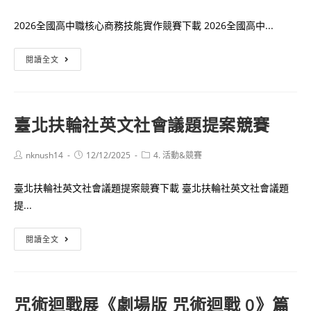
author:
published:
category:
2026全國高中職核心商務技能實作競賽下載 2026全國高中...
2026
閱讀全文
全
國
高
臺北扶輪社英文社會議題提案競賽
中
職
Post
Post
Post
nknush14
12/12/2025
4. 活動&競賽
核
author:
published:
category:
心
臺北扶輪社英文社會議題提案競賽下載 臺北扶輪社英文社會議題
商
提...
務
技
臺
閱讀全文
能
北
實
扶
作
輪
競
咒術迴戰展《劇場版 咒術迴戰 0》篇
社