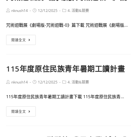
賽
英
Post
Post
Post
nknush14
12/12/2025
4. 活動&競賽
文
author:
published:
category:
社
咒術迴戰展《劇場版-咒術迴戰-0》篇下載 咒術迴戰展《劇場版...
會
議
咒
閱讀全文
題
術
提
迴
案
戰
競
115年度原住民族青年暑期工讀計畫
展
賽
《劇
Post
Post
Post
nknush14
12/12/2025
4. 活動&競賽
場
author:
published:
category:
版
115年度原住民族青年暑期工讀計畫下載 115年度原住民族青...
咒
術
115
閱讀全文
迴
年
戰
度
0》
原