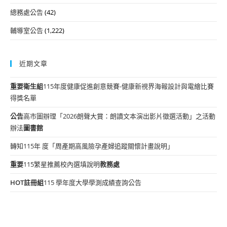
總務處公告
(42)
輔導室公告
(1,222)
近期文章
重要
衛生組
115年度健康促進創意競賽-健康新視界海報設計與電繪比賽
得獎名單
公告
高市圖辦理「2026朗聲大賞：朗讀文本演出影片徵選活動」之活動
辦法
圖書館
轉知115年 度「周產期高風險孕產婦追蹤關懷計畫說明」
重要
115繁星推薦校內選填說明
教務處
HOT
註冊組
115 學年度大學學測成績查詢公告