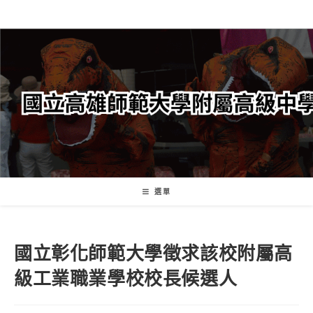
跳
轉
至
主
要
內
容
選單
國立彰化師範大學徵求該校附屬高
級工業職業學校校長候選人