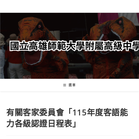
跳
轉
至
主
要
內
容
選單
有關客家委員會「115年度客語能
力各級認證日程表」