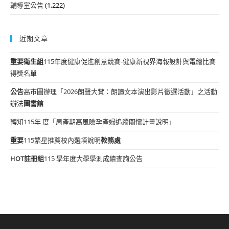
輔導室公告
(1,222)
近期文章
重要
衛生組
115年度健康促進創意競賽-健康新視界海報設計與電繪比賽
得獎名單
公告
高市圖辦理「2026朗聲大賞：朗讀文本演出影片徵選活動」之活動
辦法
圖書館
轉知115年 度「周產期高風險孕產婦追蹤關懷計畫說明」
重要
115繁星推薦校內選填說明
教務處
HOT
註冊組
115 學年度大學學測成績查詢公告