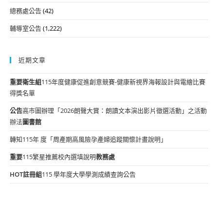
總務處公告
(42)
輔導室公告
(1,222)
近期文章
重要
衛生組
115年度健康促進創意競賽-健康新視界海報設計與電繪比賽
得獎名單
公告
高市圖辦理「2026朗聲大賞：朗讀文本演出影片徵選活動」之活動
辦法
圖書館
轉知115年 度「周產期高風險孕產婦追蹤關懷計畫說明」
重要
115繁星推薦校內選填說明
教務處
HOT
註冊組
115 學年度大學學測成績查詢公告