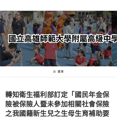
跳
轉
至
主
要
內
容
選單
轉知衛生福利部訂定「國民年金保
險被保險人暨未參加相關社會保險
之我國籍新生兒之生母生育補助要