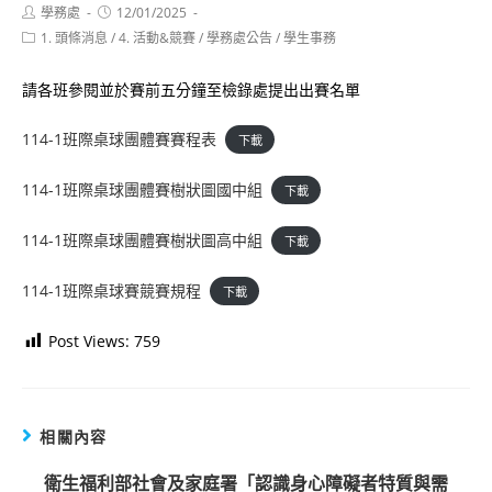
Post
Post
學務處
12/01/2025
author:
published:
Post
1. 頭條消息
/
4. 活動&競賽
/
學務處公告
/
學生事務
category:
請各班參閱並於賽前五分鐘至檢錄處提出出賽名單
114-1班際桌球團體賽賽程表
下載
114-1班際桌球團體賽樹狀圖國中組
下載
114-1班際桌球團體賽樹狀圖高中組
下載
114-1班際桌球賽競賽規程
下載
Post Views:
759
相關內容
衛生福利部社會及家庭署「認識身心障礙者特質與需