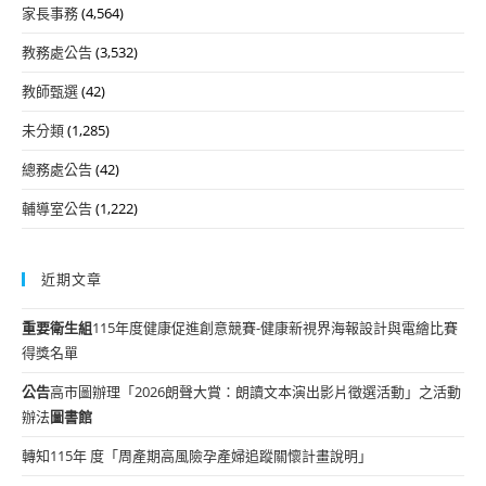
家長事務
(4,564)
教務處公告
(3,532)
教師甄選
(42)
未分類
(1,285)
總務處公告
(42)
輔導室公告
(1,222)
近期文章
重要
衛生組
115年度健康促進創意競賽-健康新視界海報設計與電繪比賽
得獎名單
公告
高市圖辦理「2026朗聲大賞：朗讀文本演出影片徵選活動」之活動
辦法
圖書館
轉知115年 度「周產期高風險孕產婦追蹤關懷計畫說明」