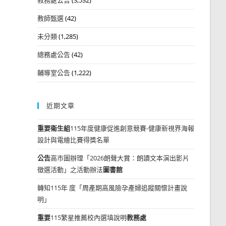
教師甄選
(42)
未分類
(1,285)
總務處公告
(42)
輔導室公告
(1,222)
近期文章
重要
衛生組
115年度健康促進創意競賽-健康新視界海報
設計與電繪比賽得獎名單
公告
高市圖辦理「2026朗聲大賞：朗讀文本演出影片
徵選活動」之活動辦法
圖書館
轉知115年 度「周產期高風險孕產婦追蹤關懷計畫說
明」
重要
115繁星推薦校內選填說明
教務處