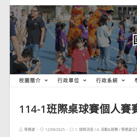
跳
轉
至
主
要
內
容
校園簡介
行政單位
行政系統
114-1班際桌球賽個人
Post
Post
Post
學務處
12/08/2025
1. 頭條消息
/
4. 活動&競賽
/
學務處公
author:
published:
category: