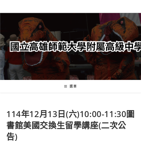
跳
轉
至
主
要
內
容
選單
114年12月13日(六)10:00-11:30圖
書館美國交換生留學講座(二次公
告)