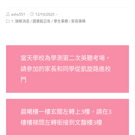
Post
Post
ashs551
12/10/2025
author:
published:
Post
1. 頭條消息
/
圖書館公告
/
學生事務
/
家長事務
category:
當天學校為學測第二次英聽考場，
請參加的家長和同學從凱旋路進校
門
晨曦樓一樓玄關左轉上3樓，請在3
樓樓梯間左轉銜接到文馥樓3樓