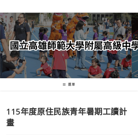
跳
轉
至
主
要
內
容
選單
115年度原住民族青年暑期工讀計
畫