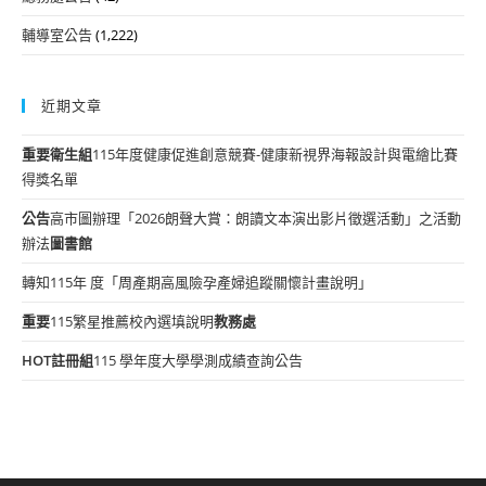
輔導室公告
(1,222)
近期文章
重要
衛生組
115年度健康促進創意競賽-健康新視界海報設計與電繪比賽
得獎名單
公告
高市圖辦理「2026朗聲大賞：朗讀文本演出影片徵選活動」之活動
辦法
圖書館
轉知115年 度「周產期高風險孕產婦追蹤關懷計畫說明」
重要
115繁星推薦校內選填說明
教務處
HOT
註冊組
115 學年度大學學測成績查詢公告