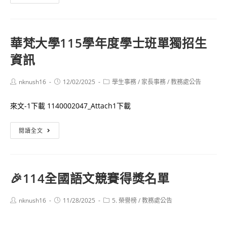
重
立
班
要
彰
舞
注
化
蹈
意
華梵大學115學年度學士班單獨招生
師
學
事
資訊
範
系
項
大
單
學
Post
Post
Post
nknush16
12/02/2025
學生事務
/
家長事務
/
教務處公告
獨
author:
published:
category:
115
招
來文-1下載 1140002047_Attach1下載
學
生
年
華
閱讀全文
度
梵
原
大
住
學
民
🎉114全國語文競賽得獎名單
115
專
學
班
Post
Post
Post
nknush16
11/28/2025
5. 榮譽榜
/
教務處公告
年
author:
published:
招
category:
度
生