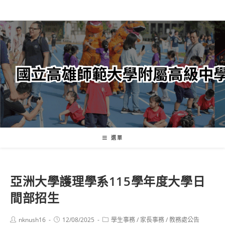
跳
轉
至
主
要
內
容
選單
亞洲大學護理學系115學年度大學日
間部招生
Post
Post
Post
nknush16
12/08/2025
學生事務
/
家長事務
/
教務處公告