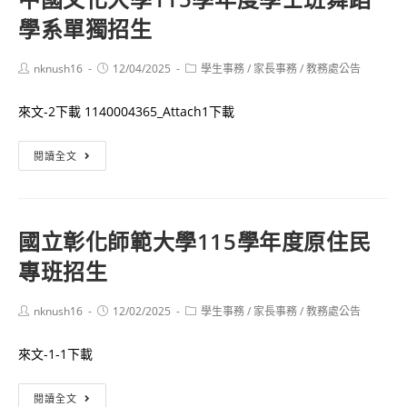
間
學系單獨招生
技
部
校
招
院
Post
Post
Post
nknush16
12/04/2025
學生事務
/
家長事務
/
教務處公告
生
author:
published:
category:
日
來文-2下載 1140004365_Attach1下載
間
部
中
閱讀全文
四
國
年
文
制
化
申
國立彰化師範大學115學年度原住民
大
請
專班招生
學
入
115
學
學
Post
Post
Post
nknush16
12/02/2025
學生事務
/
家長事務
/
教務處公告
聯
author:
published:
category:
年
合
來文-1-1下載
度
招
學
生
國
閱讀全文
士