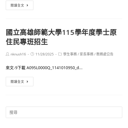
學
🎉
閱讀全文
士
114
班
全
單
國
獨
國立高雄師範大學115學年度學士原
語
招
住民專班招生
文
生
競
資
賽
Post
Post
Post
nknush16
11/28/2025
學生事務
/
家長事務
/
教務處公告
author:
published:
訊
category:
得
來文-9下載 A095L0000Q_1141010950_d...
獎
名
國
閱讀全文
單
立
高
雄
師
Search
範
for:
大