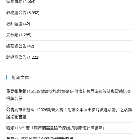
家長事務
(4,564)
教務處公告
(3,532)
教師甄選
(42)
未分類
(1,285)
總務處公告
(42)
輔導室公告
(1,222)
近期文章
重要
衛生組
115年度健康促進創意競賽-健康新視界海報設計與電繪比賽
得獎名單
公告
高市圖辦理「2026朗聲大賞：朗讀文本演出影片徵選活動」之活動
辦法
圖書館
轉知115年 度「周產期高風險孕產婦追蹤關懷計畫說明」
重要
115繁星推薦校內選填說明
教務處