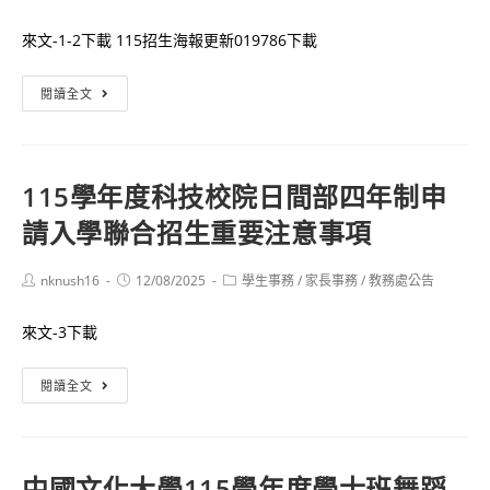
author:
published:
category:
來文-1-2下載 115招生海報更新019786下載
亞
閱讀全文
洲
大
學
115學年度科技校院日間部四年制申
護
請入學聯合招生重要注意事項
理
學
系
Post
Post
Post
nknush16
12/08/2025
學生事務
/
家長事務
/
教務處公告
author:
published:
category:
115
來文-3下載
學
年
115
閱讀全文
度
學
大
年
學
度
日
中國文化大學115學年度學士班舞蹈
科