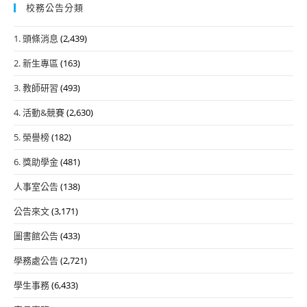
學
校務公告分類
115
1. 頭條消息
(2,439)
學
年
2. 新生專區
(163)
度
3. 教師研習
(493)
學
士
4. 活動&競賽
(2,630)
原
5. 榮譽榜
(182)
住
民
6. 獎助學金
(481)
專
人事室公告
(138)
班
招
公告來文
(3,171)
生
圖書館公告
(433)
學務處公告
(2,721)
學生事務
(6,433)