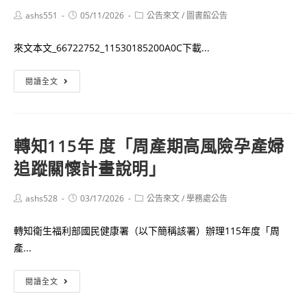
Post
Post
Post
ashs551
05/11/2026
公告來文
/
圖書館公告
author:
published:
category:
來文本文_66722752_11530185200A0C下載...
公
閱讀全文
告
高
市
轉知115年 度「周產期高風險孕產婦
圖
追蹤關懷計畫說明」
辦
理
「2026
Post
Post
Post
ashs528
03/17/2026
公告來文
/
學務處公告
author:
published:
category:
朗
轉知衛生福利部國民健康署（以下簡稱該署）辦理115年度「周
聲
產...
大
賞：
轉
閱讀全文
朗
知
讀