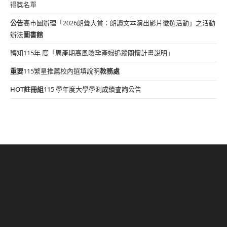
得獎名單
公告
高市圖辦理「2026朗聲大賞：朗讀文本演出影片徵選活動」之活動
辦法
圖書館
轉知115年 度「周產期高風險孕產婦追蹤關懷計畫說明」
重要
115繁星推薦校內選填說明
教務處
HOT
註冊組
115 學年度大學學測成績查詢公告