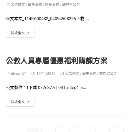
author:
published:
Post
公告來文
/
學生事務
高
/
家長事務
/
輔導室公告
category:
效
來文本文_114RA00482_04094508295下載 ...
率
的
中
閱讀全文
未
原
來
大
教
學
室
公教人員專屬優惠福利購課方案
「第
研
52
習
Post
Post
Post
nknush21
12/11/2025
公告來文
/
學生事務
/
教務處公告
期
author:
published:
category:
知
公文製作-11下載 057c377d-041b-4cd1-a...
識
通
公
閱讀全文
訊
教
季
人
刊」
員
1
專