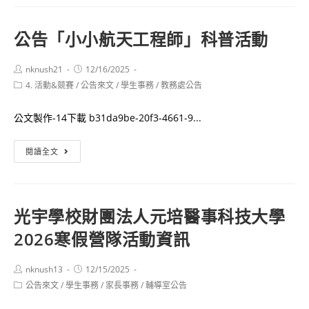
115
文
年
本
公告
「小小航天工程師」科普活動
度
演
「周
出
Post
Post
nknush21
12/16/2025
產
author:
published:
影
Post
4. 活動&競賽
/
公告來文
/
學生事務
/
教務處公告
期
category:
片
高
徵
公文製作-14下載 b31da9be-20f3-4661-9...
風
選
險
公
活
閱讀全文
孕
告
動」
產
「小
之
婦
小
活
光宇學校財團法人元培醫事科技大學
追
航
動
蹤
2026寒假營隊活動資訊
天
辦
關
工
法
懷
程
Post
Post
圖
nknush13
12/15/2025
author:
published:
計
Post
公告來文
/
學生事務
師」
/
家長事務
/
輔導室公告
書
category:
畫
科
館