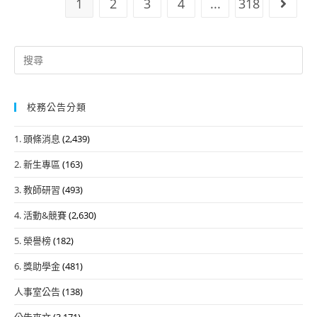
1
2
3
4
...
318
Go to
份
屬
及
優
閱
惠
Search
覽
福
for:
連
利
結
購
校務公告分類
課
方
1. 頭條消息
(2,439)
案
2. 新生專區
(163)
3. 教師研習
(493)
4. 活動&競賽
(2,630)
5. 榮譽榜
(182)
6. 獎助學金
(481)
人事室公告
(138)
公告來文
(3,171)