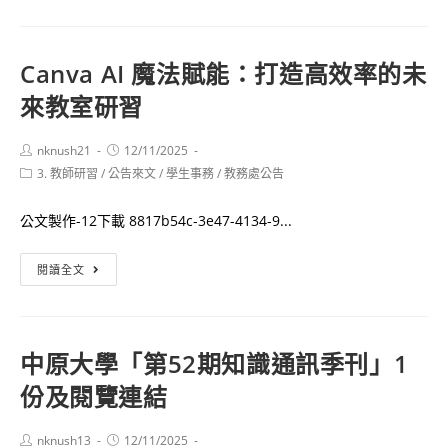
高
「語
中
文
寒
Canva AI 魔法賦能：打造高效率的未
教
假
來教室研習
育
研
國
習
際
Post
Post
nknush21
12/11/2025
author:
published:
課
Post
3. 教師研習
/
公告來文
論
/
學生事務
/
教務處公告
category:
程」
壇」
系
公文製作-12下載 8817b54c-3e47-4134-9...
列
Canva
活
閱讀全文
AI
動
魔
法
中原大學「第52期知識通訊季刊」1
賦
份及閱覽連結
能：
打
造
Post
Post
nknush13
12/11/2025