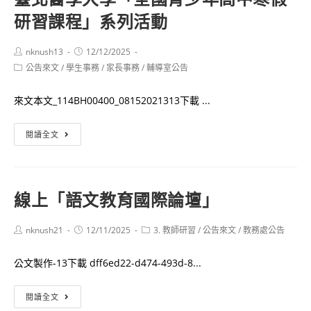
2026
研習課程」系列活動
的
寒
未
假
來
Post
Post
nknush13
12/12/2025
營
author:
published:
Post
公告來文
/
學生事務
－
/
家長事務
/
輔導室公告
隊
category:
高
活
來文本文_114BH00400_08152021313下載 ...
中
動
生
資
臺
閱讀全文
專
訊
北
題
醫
研
學
究
線上「語文教育國際論壇」
大
研
學
討
Post
Post
Post
nknush21
12/11/2025
3. 教師研習
/
公告來文
/
教務處公告
「全
author:
published:
category:
會」
國
公文製作-13下載 dff6ed22-d474-493d-8...
青
少
線
閱讀全文
年
上