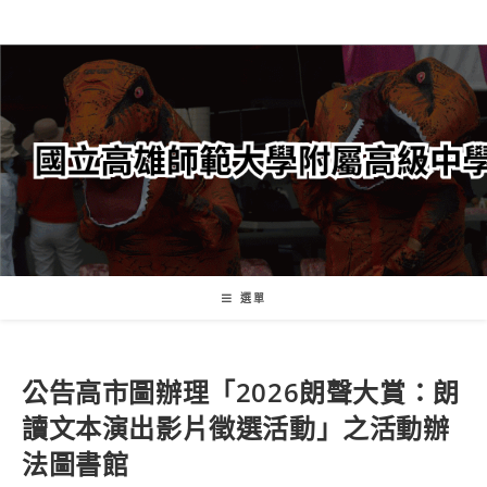
跳
轉
至
主
要
內
容
選單
公告
高市圖辦理「2026朗聲大賞：朗
讀文本演出影片徵選活動」之活動辦
法
圖書館