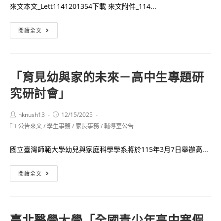
說
來文本文_Lett1141201354下載 來文附件_114...
普
明」
活
光
閱讀全文
動
宇
學
校
「育見幼與家的未來－高中生專題研
財
究研討會」
團
法
人
Post
Post
nknush13
12/15/2025
author:
published:
Post
公告來文
/
學生事務
元
/
家長事務
/
輔導室公告
category:
培
國立臺灣師範大學幼兒與家庭科學學系將於115年3月7日舉辦高...
醫
事
「育
閱讀全文
科
見
技
幼
大
與
學
臺北醫學大學「全國青少年高中寒假
家