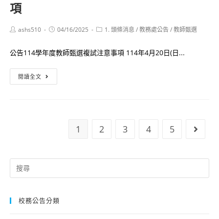
項
學
(專
年
任
度
Post
Post
Post
ashs510
04/16/2025
1. 頭條消息
/
教務處公告
/
教師甄選
教
author:
published:
category:
第
師)
公告114學年度教師甄選複試注意事項 114年4月20日(日...
3
入
次
選
公
閱讀全文
教
名
告
師
單
114
甄
學
選
年
(代
1
2
3
4
5
Go to
度
理
教
教
師
Search
師)
甄
for:
入
選
選
複
名
校務公告分類
試
單