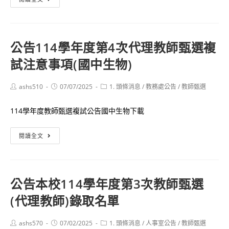
理
告
教
本
師
校
甄
公告114學年度第4次代理教師甄選複
114
選
試注意事項(國中生物)
學
複
年
試
度
Post
Post
Post
ashs510
07/07/2025
1. 頭條消息
/
教務處公告
/
教師甄選
注
author:
published:
category:
第
意
114學年度教師甄選複試公告國中生物下載
4
事
次
項
公
閱讀全文
教
(高
告
師
中
114
甄
數
學
選
學、
公告本校114學年度第3次教師甄選
年
(代
國
(代理教師)錄取名單
度
理
小
第
教
英
4
Post
Post
Post
ashs570
07/02/2025
1. 頭條消息
/
人事室公告
/
教師甄選
師)