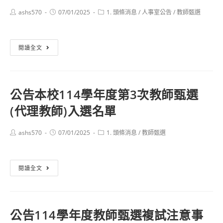
理
度
Post
Post
Post
ashs570
07/01/2025
1. 頭條消息
/
人事室公告
/
教師甄選
教
author:
published:
category:
第
師)
2
錄
公
閱讀全文
次
取
告
教
名
本
師
單
校
甄
公告本校114學年度第3次教師甄選
114
選
(代理教師)入選名單
學
(專
年
任
度
Post
Post
Post
ashs570
07/01/2025
1. 頭條消息
/
教師甄選
教
author:
published:
category:
第
師)
2
錄
公
閱讀全文
次
取
告
教
名
本
師
單
校
甄
公告114學年度教師甄選複試注意事
114
選