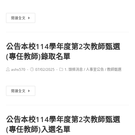
author:
published:
語
category:
次
入
專
代
選
長)
公
閱讀全文
理
名
告
教
單。
本
師
校
甄
公告本校114學年度第2次教師甄選
114
選
(專任教師)錄取名單
學
複
年
試
度
Post
Post
Post
ashs570
07/02/2025
1. 頭條消息
/
人事室公告
/
教師甄選
注
author:
published:
category:
第
意
3
事
公
閱讀全文
次
項
告
教
(國
本
師
中
校
甄
生
公告本校114學年度第2次教師甄選
114
選
物)
(專任教師)入選名單
學
(代
年