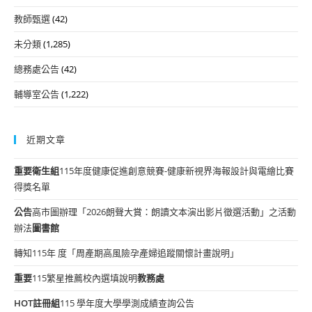
教師甄選
(42)
未分類
(1,285)
總務處公告
(42)
輔導室公告
(1,222)
近期文章
重要
衛生組
115年度健康促進創意競賽-健康新視界海報設計與電繪比賽
得獎名單
公告
高市圖辦理「2026朗聲大賞：朗讀文本演出影片徵選活動」之活動
辦法
圖書館
轉知115年 度「周產期高風險孕產婦追蹤關懷計畫說明」
重要
115繁星推薦校內選填說明
教務處
HOT
註冊組
115 學年度大學學測成績查詢公告