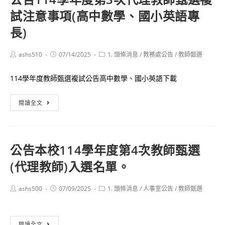
複
試注意事項(高中數學、國小英語專
度
試
第
長)
注
一
意
學
事
Post
Post
Post
ashs510
07/14/2025
1. 頭條消息
/
教務處公告
/
教師甄選
author:
published:
category:
期
項
兼
114學年度教師甄選複試公告高中數學、國小英語下載
(國
任
小
教
公
閱讀全文
輔
師
告
導)
甄
114
￼
選
學
公告本校114學年度第4次教師甄選
簡
年
(代理教師)入選名單。
章
度
(7/17
第
更
3
Post
Post
Post
ashs500
07/09/2025
1. 頭條消息
/
人事室公告
/
教師甄選
author:
published:
category:
新)
次
代
公
閱讀全文