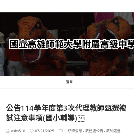
跳
轉
至
主
要
內
容
選單
公告114學年度第3次代理教師甄選複
試注意事項(國小輔導)￼
Post
Post
Post
ashs510
07/21/2025
1. 頭條消息
/
教務處公告
/
教師甄選