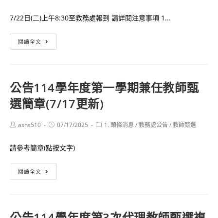
author:
published:
category:
7/22日(二)上午8:30至教務處報到 請詳閱注意事項 1...
公
閱讀全文
告
114
學
公告114學年度第一學期兼任教師甄
年
選簡章(7/17更新)
度
第
3
Post
Post
Post
ashs510
07/17/2025
1. 頭條消息
/
教務處公告
/
教師甄選
author:
published:
category:
次
請參考簡章(點按文字)
代
理
公
閱讀全文
教
告
師
114
甄
學
選
公告114學年度第3次代理教師甄選複
年