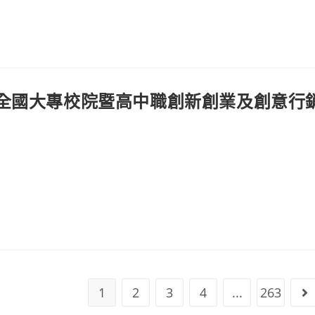
̇城市 全國大專校院暨高中職創新創業及創意行
1
2
3
4
...
263
Go