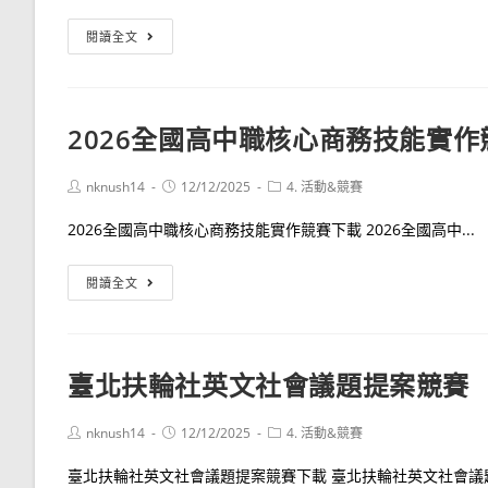
公
閱讀全文
告
「小
小
2026全國高中職核心商務技能實作
航
天
Post
Post
Post
nknush14
12/12/2025
4. 活動&競賽
工
author:
published:
category:
程
2026全國高中職核心商務技能實作競賽下載 2026全國高中...
師」
科
2026
閱讀全文
普
全
活
國
動
高
臺北扶輪社英文社會議題提案競賽
中
職
Post
Post
Post
nknush14
12/12/2025
4. 活動&競賽
核
author:
published:
category:
心
臺北扶輪社英文社會議題提案競賽下載 臺北扶輪社英文社會議題提