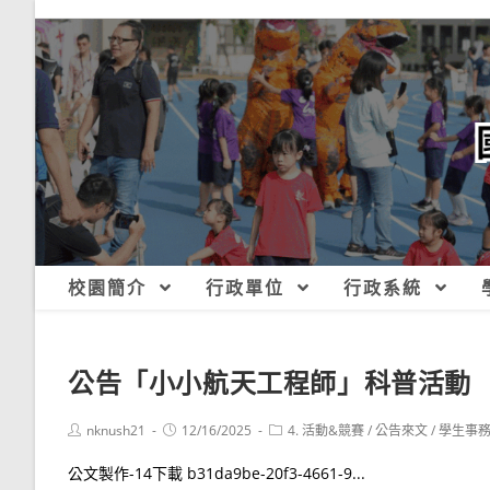
跳
轉
至
主
要
內
容
校園簡介
行政單位
行政系統
公告
「小小航天工程師」科普活動
Post
Post
Post
nknush21
12/16/2025
4. 活動&競賽
/
公告來文
/
學生事
author:
published:
category:
公文製作-14下載 b31da9be-20f3-4661-9...