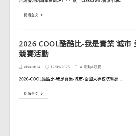
台灣優派創新學會辦理114年度「ClassSwift優派小學...
心
智
114
閱讀全文
圖
年
創
度
意
「ClassSwift
2026 COOL酷酷比-我是實業 
延
優
伸
競賽活動
派
競
小
賽
學
Post
Post
Post
nknush14
12/09/2025
4. 活動&競賽
author:
published:
category:
堂-
2026-COOL酷酷比-我是實業-̇城市-全國大專校院暨高...
高
雄
2026
閱讀全文
市
COOL
城
酷
市
酷
盃
比-
爭
我
霸