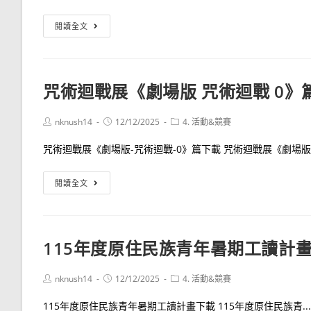
商
務
臺
閱讀全文
技
北
能
扶
實
輪
咒術迴戰展《劇場版 咒術迴戰 0》
作
社
競
英
Post
Post
Post
nknush14
12/12/2025
4. 活動&競賽
賽
文
author:
published:
category:
社
咒術迴戰展《劇場版-咒術迴戰-0》篇下載 咒術迴戰展《劇場版..
會
議
咒
閱讀全文
題
術
提
迴
案
戰
115年度原住民族青年暑期工讀計
競
展
賽
《劇
Post
Post
Post
nknush14
12/12/2025
4. 活動&競賽
場
author:
published:
category:
版
115年度原住民族青年暑期工讀計畫下載 115年度原住民族青...