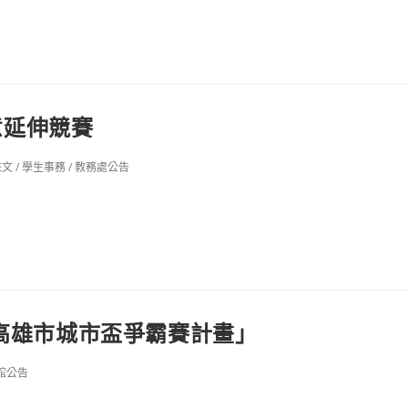
創意延伸競賽
來文
/
學生事務
/
教務處公告
學堂-高雄市城市盃爭霸賽計畫」
館公告