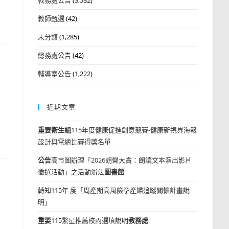
教師甄選
(42)
未分類
(1,285)
總務處公告
(42)
輔導室公告
(1,222)
近期文章
重要
衛生組
115年度健康促進創意競賽-健康新視界海報
設計與電繪比賽得獎名單
公告
高市圖辦理「2026朗聲大賞：朗讀文本演出影片
徵選活動」之活動辦法
圖書館
轉知115年 度「周產期高風險孕產婦追蹤關懷計畫說
明」
重要
115繁星推薦校內選填說明
教務處