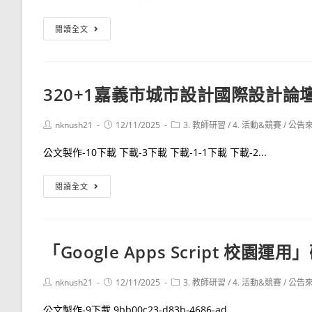
咒
術
115
閱讀全文
迴
年
戰
度
0》
原
320+1嘉義市城市設計國際設計論
篇
住
民
Post
Post
Post
nknush21
12/11/2025
3. 教師研習
/
4. 活動&競賽
/
公告
族
author:
published:
category:
青
公文製作-10下載 下載-3下載 下載-1-1下載 下載-2...
年
暑
320+1
閱讀全文
期
嘉
工
義
讀
市
「Google Apps Script 校園運用
計
城
畫
市
Post
Post
Post
nknush21
12/11/2025
3. 教師研習
/
4. 活動&競賽
/
公告
設
author:
published:
category:
計
公文製作-9下載 9bb00c23-d83b-4686-ad...