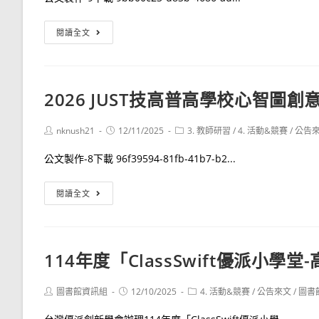
國
際
「Google
閱讀全文
設
Apps
計
Script
論
校
2026 JUST技高普高學校心智圖
壇
園
活
運
Post
Post
Post
nknush21
12/11/2025
3. 教師研習
/
4. 活動&競賽
/
公告
動
用」
author:
published:
category:
報
研
公文製作-8下載 96f39594-81fb-41b7-b2...
名
習
2026
閱讀全文
JUST
技
高
114年度「ClassSwift優派小
普
高
Post
Post
Post
圖書館資訊組
12/10/2025
4. 活動&競賽
/
公告來文
/
圖書
學
author:
published:
category:
校