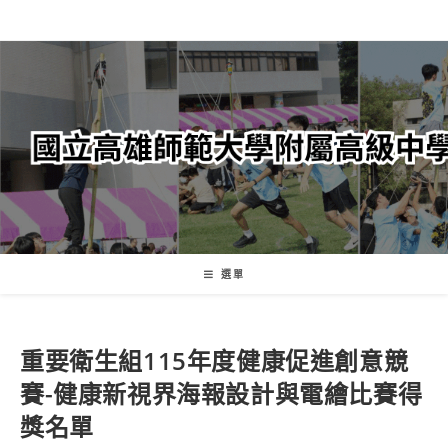
跳
轉
至
主
要
內
容
選單
重要
衛生組
115年度健康促進創意競
賽-健康新視界海報設計與電繪比賽得
獎名單