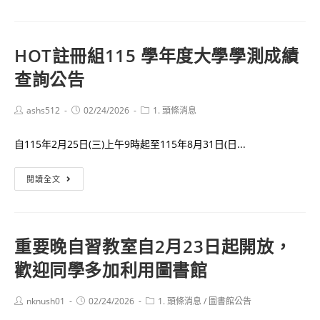
要
意
115
競
繁
賽-
HOT
註冊組
115 學年度大學學測成績
星
健
查詢公告
推
康
薦
新
校
Post
Post
Post
ashs512
02/24/2026
1. 頭條消息
視
author:
published:
category:
內
界
自115年2月25日(三)上午9時起至115年8月31日(日...
選
海
填
報
HOT
閱讀全文
說
設
註
明
計
冊
教
與
組
務
重要
晚自習教室自2月23日起開放，
電
115
處
繪
歡迎同學多加利用
學
圖書館
比
年
賽
度
Post
Post
Post
nknush01
02/24/2026
1. 頭條消息
/
圖書館公告
author:
published:
category:
得
大