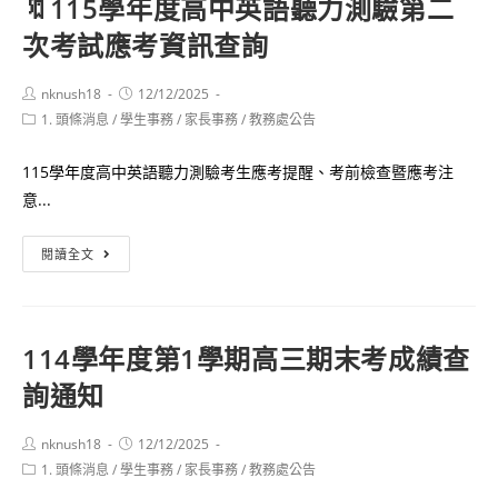
🔖115學年度高中英語聽力測驗第二
告】
迎
次考試應考資訊查詢
晨
同
曦
學
樓
Post
Post
nknush18
12/12/2025
多
author:
published:
Post
1. 頭條消息
/
學生事務
電
/
家長事務
/
教務處公告
加
category:
力
利
115學年度高中英語聽力測驗考生應考提醒、考前檢查暨應考注
維
用
意...
修
圖
停
書
🔖
閱讀全文
電、
館
115
無
學
夜
年
間
114學年度第1學期高三期末考成績查
度
照
詢通知
高
明
中
及
英
Post
Post
nknush18
12/12/2025
文
author:
published:
Post
1. 頭條消息
/
學生事務
語
/
家長事務
/
教務處公告
馥
category: