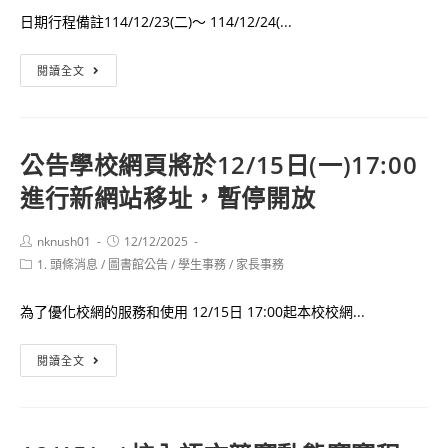
聽
樓
日期行程備註114/12/23(二)～ 114/12/24(...
力
管
測
制
114
閱讀全文
驗
通
學
第
知
年
二
度
次
公告學校網頁將於12/15日(一)17:00
第
考
進行新網站移址，暫停開放
1
試
學
應
期
Post
Post
nknush01
12/12/2025
考
author:
published:
Post
1. 頭條消息
/
圖書館公告
高
/
學生事務
/
家長事務
資
category:
三
訊
為了優化校網的服務和使用 12/15日 17:00起本校校網...
期
查
末
詢
公
閱讀全文
考
告
成
學
績
校
查