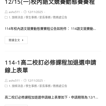
12/15(一)校內語文競賽動態賽賽程
網
詢
頁
通
Post
Post
ashs511
12/11/2025
將
author:
published:
知
Post
1. 頭條消息
/
學生事務
/
家長事務
/
教務處公告
於
category:
12/15
114年校內語文競賽動態賽賽程公告如附件： 114語文競賽動...
日
(一)17:00
12/15(一)
閱讀全文
進
校
行
內
新
語
114-1高二校訂必修課程加退選申請
網
文
站
線上表單
競
移
賽
址，
動
Post
Post
ashs511
12/11/2025
author:
published:
暫
Post
1. 頭條消息
/
學生事務
態
/
家長事務
/
教務處公告
category:
停
賽
開
高二校訂必修課程加退選申請線上表單如下，申請期限為:12/1...
賽
放
程