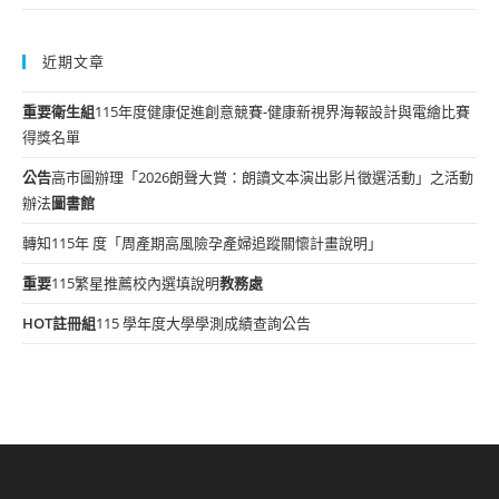
近期文章
重要
衛生組
115年度健康促進創意競賽-健康新視界海報設計與電繪比賽
得獎名單
公告
高市圖辦理「2026朗聲大賞：朗讀文本演出影片徵選活動」之活動
辦法
圖書館
轉知115年 度「周產期高風險孕產婦追蹤關懷計畫說明」
重要
115繁星推薦校內選填說明
教務處
HOT
註冊組
115 學年度大學學測成績查詢公告