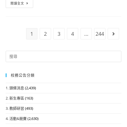
114-
閱讀全文
1
高
二
校
1
2
3
4
...
244
Go to
訂
必
修
Search
課
for:
程
加
校務公告分類
退
選
1. 頭條消息
(2,439)
申
2. 新生專區
(163)
請
線
3. 教師研習
(493)
上
4. 活動&競賽
(2,630)
表