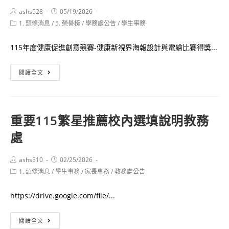
Post
Post
ashs528
05/19/2026
author:
published:
Post
1. 頭條消息
/
5. 榮譽榜
/
學務處公告
/
學生事務
category:
115年度健康促進創意競賽-健康新視界海報設計與電繪比賽得獎...
重
閱讀全文
要
衛
生
重要
115繁星推薦校內選填說明
教務
組
處
115
年
度
Post
Post
ashs510
02/25/2026
author:
published:
Post
1. 頭條消息
/
學生事務
健
/
家長事務
/
教務處公告
category:
康
https://drive.google.com/file/...
促
進
重
閱讀全文
創