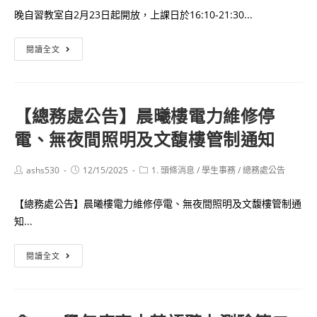
獎
晚自習教室自2月23日起開放，上課日於16:10-21:30...
學
名
學
重
單
閱讀全文
測
要
成
晚
績
自
查
【總務處公告】晨曦樓電力維修停
習
詢
電、無夜間照明及文馥樓管制通知
教
公
室
告
自
Post
Post
Post
ashs530
12/15/2025
1. 頭條消息
/
學生事務
/
總務處公告
author:
published:
category:
2
【總務處公告】晨曦樓電力維修停電、無夜間照明及文馥樓管制通
月
知...
23
日
【總
閱讀全文
起
務
開
處
放，
公
歡