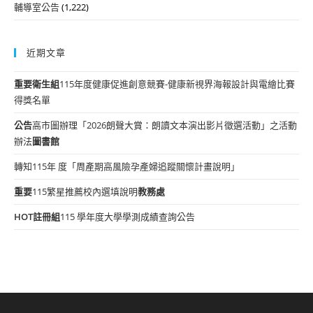
輔導室公告
(1,222)
近期文章
重要
衛生組
115年度健康促進創意競賽-健康新視界海報設計與電繪比賽
得獎名單
公告
高市圖辦理「2026朗聲大賞：朗讀文本演出影片徵選活動」之活動
辦法
圖書館
轉知115年 度「周產期高風險孕產婦追蹤關懷計畫說明」
重要
115繁星推薦校內選填說明
教務處
HOT
註冊組
115 學年度大學學測成績查詢公告