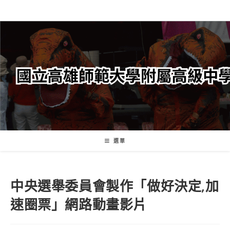
跳
轉
至
主
要
內
容
選單
中央選舉委員會製作「做好決定,加
速圈票」網路動畫影片